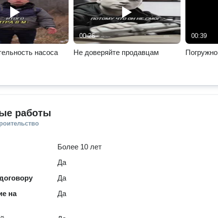
00:26
00:39
тельность насоса
Не доверяйте продавцам
Погружно
ые работы
троительство
Более 10 лет
Да
 договору
Да
е на
Да