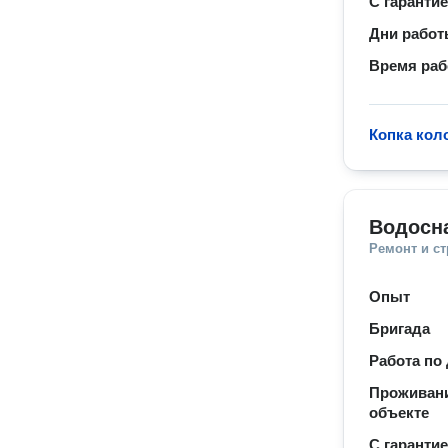
С гаранти
Дни рабо
Время ра
Копка кол
Водосн
Ремонт и с
Опыт
Бригада
Работа по
Проживани
объекте
С гаранти