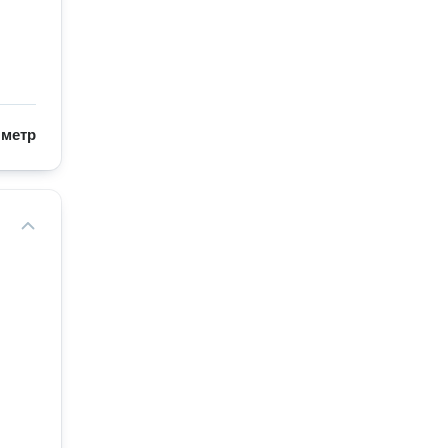
/
метр