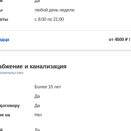
ей
Да
ты
любой день недели
боты
с 8:00 по 21:00
одца
от
4500 ₽
абжение и канализация
троительство
Более 10 лет
Да
 договору
Да
е на
Нет
ей
Да