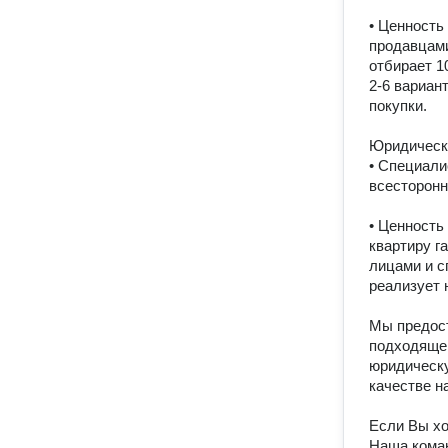
• Ценность
продавцами
отбирает 1
2-6 вариан
покупки.

Юридическа
• Специали
всесторонн
• Ценность
квартиру г
лицами и с
реализует 
Мы предост
подходящей
юридическу
качестве н
Если Вы хо
Наша коман