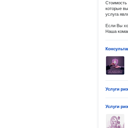
Стоимость 
которые вы
услуга явл
Если Вы хо
Наша коман
Консульта
Услуги ри
Услуги ри