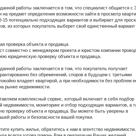
 данной работы заключается в том, что специалист общается с 3
 на предмет определения возможности зайти в просмотр кварти
0-15 потенциально подходящих вариантов и выбирает для просм
тов, из которых покупатель выберет свой единственный вариант 
я проверка объекта и продавца

ст совместно с менеджером проекта и юристом компании провод
юю юридическую проверку объекта и продавца.

 данной работы заключается в том, что покупатель получает 
арантированно без обременений, споров в будущем с третьими 
покойно владеет квартирой, а при необходимости без проблем ее
на рынке недвижимости.

авляем комплексный сервис, который включает в себя подбор 
 недвижимости, мониторинг и отбор подходящих вариантов, а та
ю проверку объекта и продавца. Вы можете быть уверены в 
ашей работы и безопасности вашей покупки.

тите купить жилье, обратитесь к нам в агентство недвижимости. 
да всегда готова помочь Вам в реализации Ваших желаний.