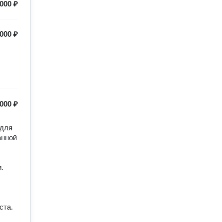
 000 ₽
 000 ₽
 000 ₽
для 
нной 


та.
