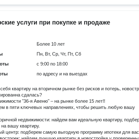
ережник
2.
ские услуги при покупке и продаже
Более 10 лет
ты
Пн, Вт, Ср, Чт, Пт, Сб
боты
с 9:00 по 18:00
оты
по адресу и на выездах
себя квартиру на вторичном рынке без рисков и потерь, новост
тированна сдалась?
ижимости "36-я Авеню" – на рынке более 15 лет!!
ем в пяти ключевых направлениях, чтобы решить любую вашу
торичной недвижимости: найдем вам идеальную квартиру, подбе
 на вашу квартиру.
ый центр: подберем самую выгодную программу ипотеки для вас
овостроек: найдем лучшую квартиру в новостройке у проверенны