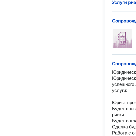
Услуги ри
Сопровожд
Сопровожд
Юридическ
Юридическо
успешного 
услуги:

Юрист пров
Будет пров
риски.

Будет согл
Сделка буд
Работа с о