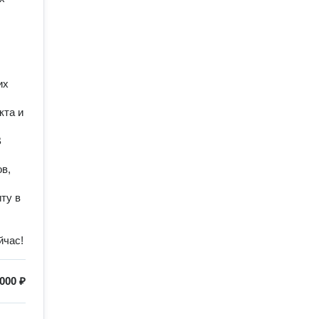
их
кта и
В
в,
ту в
йчас!
 000 ₽