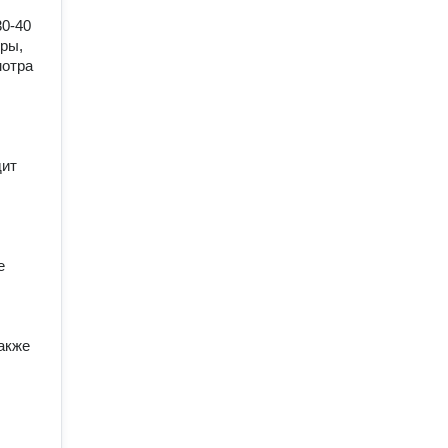
0-40 
ры, 
отра 
ит 
 
кже 