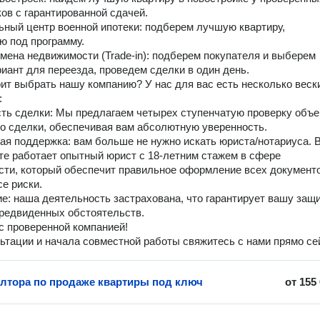
ов с гарантированной сдачей.
ьный центр военной ипотеки: подберем лучшую квартиру,
 под программу.
бмена недвижимости (Trade-in): подберем покупателя и выберем
иант для переезда, проведем сделки в один день.
ит выбрать нашу компанию? У нас для вас есть несколько веск
:
ть сделки: Мы предлагаем четырех ступенчатую проверку объе
о сделки, обеспечивая вам абсолютную уверенность.
я поддержка: вам больше не нужно искать юриста/нотариуса. 
е работает опытный юрист с 18-летним стажем в сфере
ти, который обеспечит правильное оформление всех документо
се риски.
е: наша деятельность застрахована, что гарантирует вашу защи
редвиденных обстоятельств.
с проверенной компанией!
ьтации и начала совместной работы свяжитесь с нами прямо се
элтора по продаже квартиры под ключ
от
155