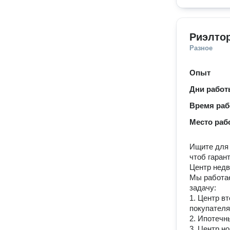
ОКС Левоб
Риэлтор
Разное
Опыт
Дни рабо
Время ра
Место раб
Ищите для 
чтоб гаран
Центр недв
Мы работа
задачу:
1. Центр в
покупателя
2. Ипотечн
3. Центр н