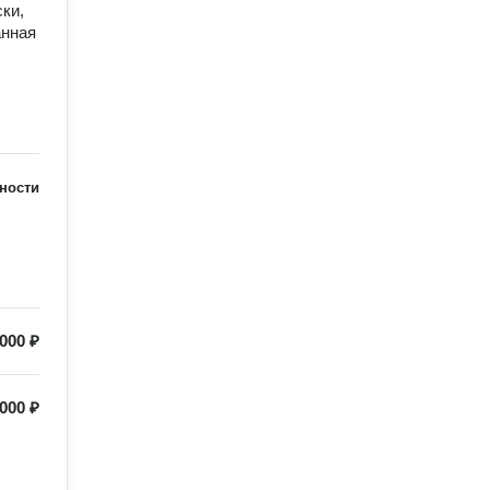
и, 
нная 
ности
 000 ₽
 000 ₽