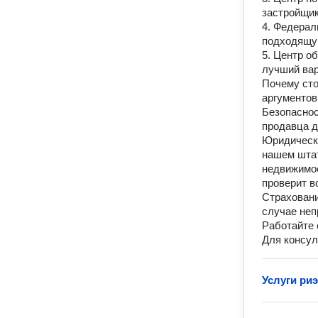
застройщик
4. Федерал
подходящую
5. Центр о
лучший вар
Почему сто
аргументов
Безопаснос
продавца д
Юридическа
нашем штат
недвижимос
проверит в
Страховани
случае неп
Работайте 
Для консул
Услуги ри