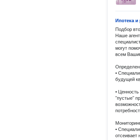
Ипотека и
Подбор вто
Наше агент
специалист
могут помо
всем Вашим
Определени
• Специали
будущей кв
• Ценность
"пустые" п
возможност
потребност
Мониторинг
• Специали
отсеивает 