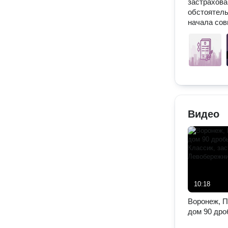
застрахова
обстоятель
начала сов
Видео
10:18
Воронеж, П
дом 90 дро
комплекс К