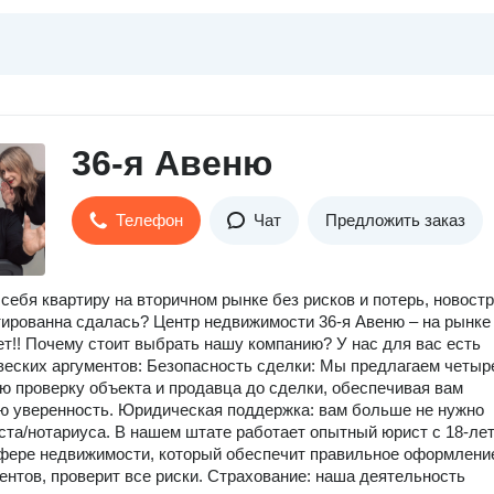
36-я Авеню
Телефон
Чат
Предложить заказ
себя квартиру на вторичном рынке без рисков и потерь, новост
тированна сдалась? Центр недвижимости 36-я Авеню – на рынке
ет!! Почему стоит выбрать нашу компанию? У нас для вас есть
веских аргументов: Безопасность сделки: Мы предлагаем четыр
ю проверку объекта и продавца до сделки, обеспечивая вам
 уверенность. Юридическая поддержка: вам больше не нужно
ста/нотариуса. В нашем штате работает опытный юрист с 18-ле
фере недвижимости, который обеспечит правильное оформлени
ентов, проверит все риски. Страхование: наша деятельность