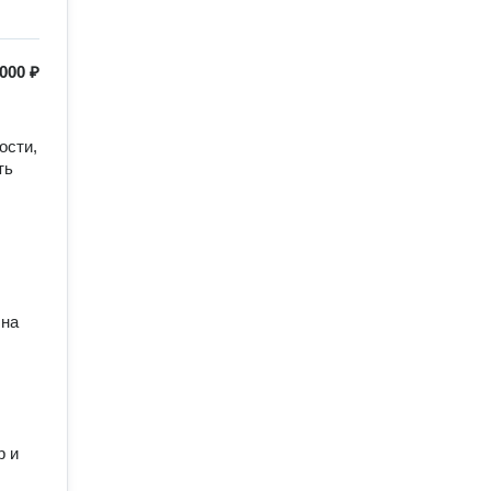
 000 ₽
сти, 
ь 
на 
 и 