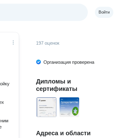
Войти
197 оценок
Организация проверена
Дипломы и
ройку
сертификаты
ех
тним
е
Адреса и области