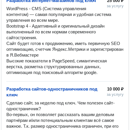
Разработка интернет-магазинов под ключ
25 000 ₽
за услугу
WordPress - CMS (Система управления 
контентом) — самая популярная и удобная система 
управления во всем мире.

Bootstrap 4 - Адаптивный и оригинальный дизайн 
выполненный по всем нормам современного 
сайтостроения.

Сайт будет готов к продвижению, иметь первичную SEO 
оптимизацию, счетчик Яндекс.Метрики и зарегистрирован 
в Я.Вебмастере

Высокие показатели в PageSpeed, симантическая 
верстка, разметка структурированных данных, 
оптимизация под поисковый алгоритм google.
Разработка сайтов-одностраничников под
10 000 ₽
ключ
за услугу
Сделаю сайт, за неделю под ключ. Чем полезен сайт-
одностраничник?

Во-первых, он позволяет рассказать вашим деловым 
партнёрам и/или потенциальным клиентам всё самое 
важное. Т.к. размер одностраничника ограничен, при его 