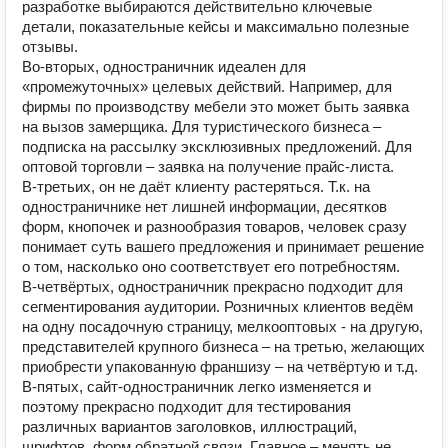
разработке выбираются действительно ключевые 
детали, показательные кейсы и максимально полезные 
отзывы.

Во-вторых, одностраничник идеален для 
«промежуточных» целевых действий. Например, для 
фирмы по производству мебели это может быть заявка 
на вызов замерщика. Для туристического бизнеса – 
подписка на рассылку эксклюзивных предложений. Для 
оптовой торговли – заявка на получение прайс-листа.

В-третьих, он не даёт клиенту растеряться. Т.к. на 
одностраничнике нет лишней информации, десятков 
форм, кнопочек и разнообразия товаров, человек сразу 
понимает суть вашего предложения и принимает решение 
о том, насколько оно соответствует его потребностям.

В-четвёртых, одностраничник прекрасно подходит для 
сегментирования аудитории. Розничных клиентов ведём 
на одну посадочную страницу, мелкооптовых - на другую, 
представителей крупного бизнеса – на третью, желающих 
приобрести упакованную франшизу – на четвёртую и т.д.

В-пятых, сайт-одностраничник легко изменяется и 
поэтому прекрасно подходит для тестирования 
различных вариантов заголовков, иллюстраций, 
шрифтов, форм обратной связи. Главное – менять не 