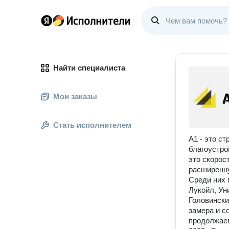
Найти специалиста
Мои заказы
Стать исполнителем
А1 - это с
благоустро
это скорос
расширенну
Среди них 
Лукойл, Ун
Головински
замера и с
продолжаем