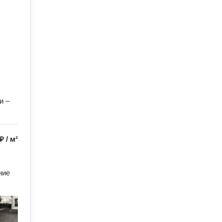
и –
 ₽
/
м²
ие 