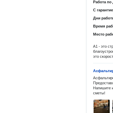
Работа по
С гаранти
Дни рабо
Время ра
Место раб
А1 - это с
благоустро
это скорос
Асфальти
Асфальтиро
Предоставл
Напишите и
сметы!