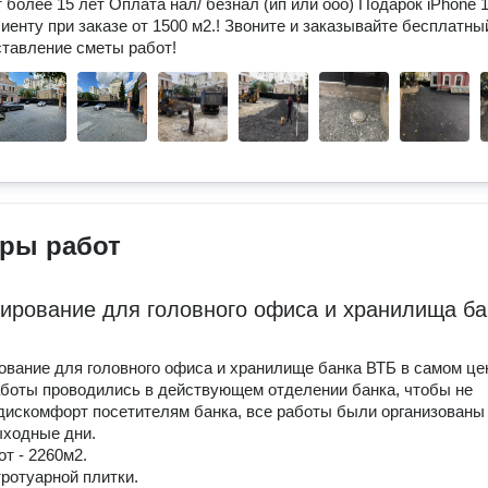
т более 15 лет Оплата нал/ безнал (ип или ооо) Подарок iPhone 
иенту при заказе от 1500 м2.! Звоните и заказывайте бесплатны
ставление сметы работ!
ры работ
ирование для головного офиса и хранилища ба
вание для головного офиса и хранилище банка ВТБ в самом це
боты проводились в действующем отделении банка, чтобы не
дискомфорт посетителям банка, все работы были организованы
ыходные дни.
т - 2260м2.
ротуарной плитки.