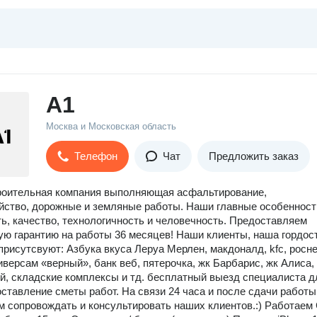
А1
Москва и Московская область
Телефон
Чат
Предложить заказ
троительная компания выполняющая асфальтирование,
йство, дорожные и земляные работы. Наши главные особенност
ть, качество, технологичность и человечность. Предоставляем
ю гарантию на работы 36 месяцев! Наши клиенты, наша гордост
присутсвуют: Азбука вкуса Леруа Мерлен, макдоналд, kfc, росн
иверсам «верный», банк веб, пятерочка, жк Барбарис, жк Алиса,
й, складские комплексы и тд. бесплатный выезд специалиста д
оставление сметы работ. На связи 24 часа и после сдачи работы
 сопровождать и консультировать наших клиентов.:) Работаем