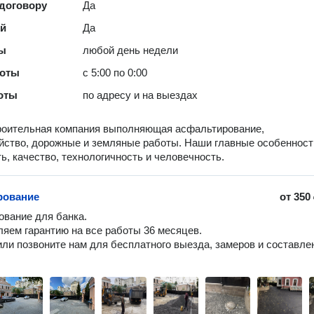
 договору
Да
ей
Да
ты
любой день недели
боты
с 5:00 по 0:00
оты
по адресу и на выездах
троительная компания выполняющая асфальтирование,
йство, дорожные и земляные работы. Наши главные особенност
ть, качество, технологичность и человечность.
рование
от
350
вание для банка.

яем гарантию на все работы 36 месяцев. 

ли позвоните нам для бесплатного выезда, замеров и составлен