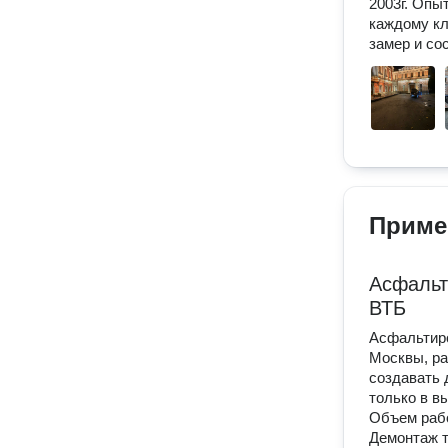
2003г. Опы
каждому кл
замер и со
Приме
Асфальт
ВТБ
Асфальтиро
Москвы, ра
создавать 
только в в
Объем рабо
Демонтаж т