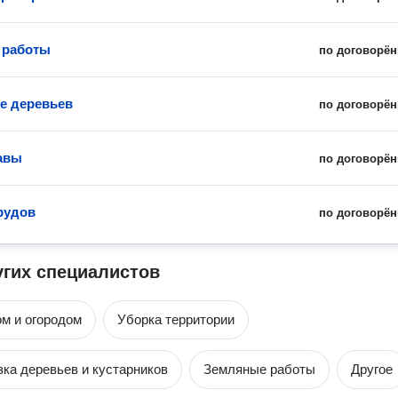
 работы
по договорён
е деревьев
по договорён
авы
по договорён
рудов
по договорён
угих специалистов
ом и огородом
Уборка территории
зка деревьев и кустарников
Земляные работы
Другое