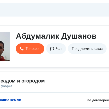
Абдумалик Душанов
Телефон
Чат
Предложить заказ
 садом и огородом
 уборка
ание земли
по договорён