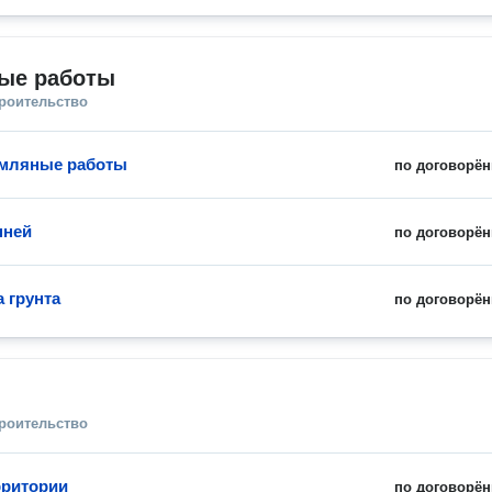
ые работы
троительство
емляные работы
по договорён
пней
по договорён
 грунта
по договорён
троительство
рритории
по договорён