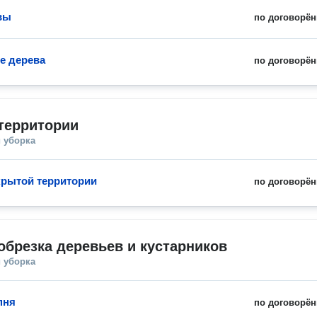
вы
по договорён
е дерева
по договорён
территории
 уборка
крытой территории
по договорён
обрезка деревьев и кустарников
 уборка
пня
по договорён