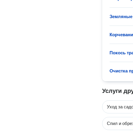
Земляные
Корчевани
Покось тр
Очистка п
Услуги др
Уход за сад
Спил и обре