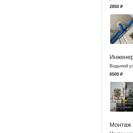
2850 ₽
Инженер
Водыной у
6500 ₽
Монтаж 