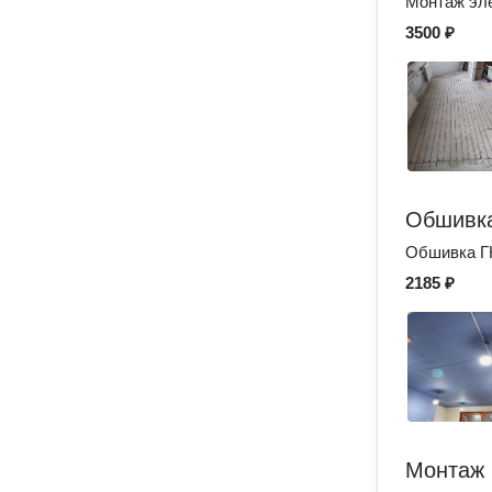
Монтаж эле
3500 ₽
Обшивк
Обшивка Г
2185 ₽
Монтаж 