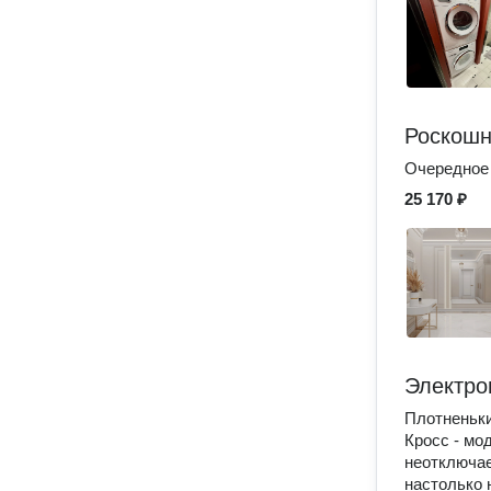
Роскошн
Очередное 
25 170 ₽
Электро
Плотненьки
Кросс - мо
неотключае
настолько 