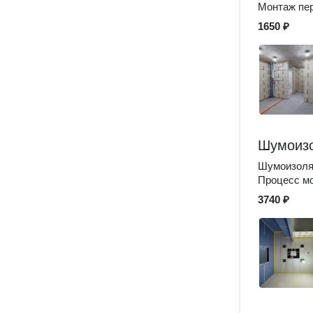
Монтаж пер
1650 ₽
Шумоизо
Шумоизоля
Процесс мо
3740 ₽