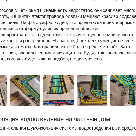
россов с четырьмя шинами есть недостаток, они занимает много
соту, и в щитах #tekfor провода обвязки мешают красиво подклю
е шины. На фотографии видно, что проводники шины в прямом
волакивают форму нулевых проводов обвязки.
ли пространство на дин рейке позволяет, лучше комбинировать
й кросс и распредблок. На распредблок легко умещаются все
мые автоматы. Как правило их не более трёх - четырёх. Зато
 от шин, расположенных внизу щита не будут так конфликтоват
Ряд колечек будет как на подбор, в один уровень.
ляция водоотведение на частный дом
олнительная шумоизоляция системы водоотведения в загородн