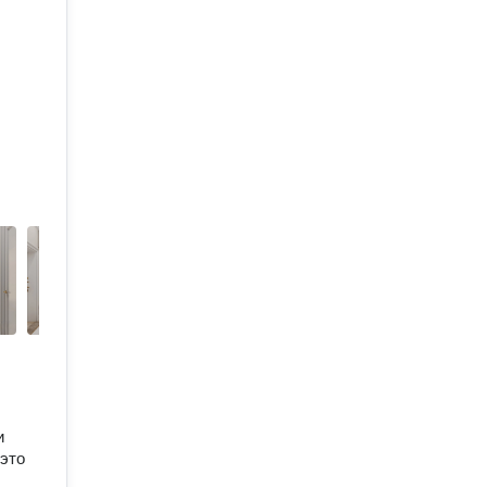
и
 это