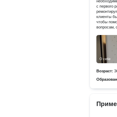
необходимы
с первого 
ремонтируя
клиенты бы
чтобы помо
вопросам, 
О себе
Возраст:
3
Образова
Приме