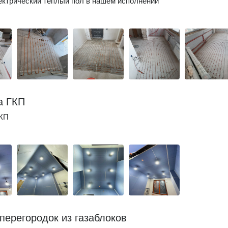
ктрический тёплый пол в нашем исполнении
а ГКП
КП
перегородок из газаблоков