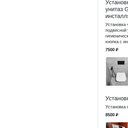
Установ
унитаз G
инсталл
Установка 
подвесной 
гигиеничес
кнопка с и
7500 ₽
Установ
Установка 
8500 ₽