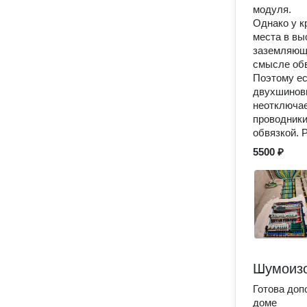
модуля.
Однако у к
места в вы
заземляющи
смысле об
Поэтому ес
двухшиновы
неотключае
проводники
обвязкой. 
5500 ₽
Шумоизо
Готова доп
доме