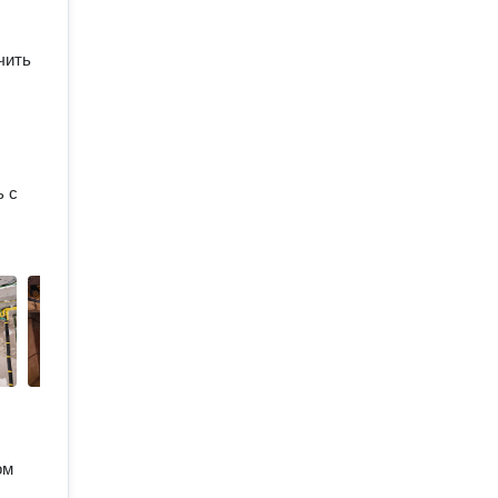
чить
ь с
ом