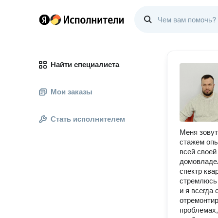
Найти специалиста
Мои заказы
Стать исполнителем
Меня зовут
стажем опы
всей своей
домовладел
спектр квар
стремлюсь 
и я всегда
отремонтир
проблемах,