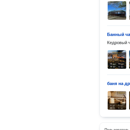
Банный ча
Кедровый ч
баня на д
Пользователь 