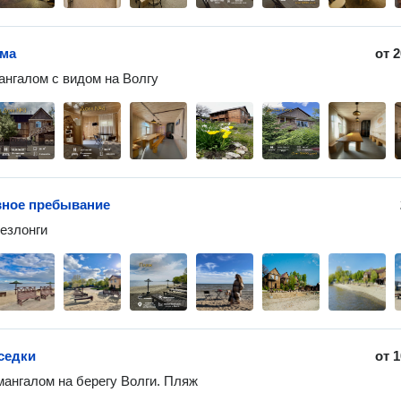
ома
от
2
ангалом с видом на Волгу
вное пребывание
езлонги
седки
от
1
мангалом на берегу Волги. Пляж