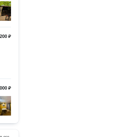
200 ₽
000 ₽
в его