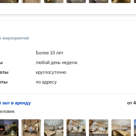
я мероприятий
Более 10 лет
ты
любой день недели
боты
круглосуточно
оты
по адресу
 зал в аренду
от
4
человек