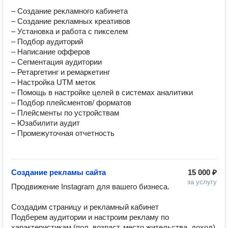
– Создание рекламного кабинета

– Создание рекламных креативов

– Установка и работа с пикселем

– Подбор аудиторий

– Написание офферов

– Сегментация аудитории

– Ретаргетинг и ремаркетинг

– Настройка UTM меток

– Помощь в настройке целей в системах аналитики

– Подбор плейсментов/ форматов

– Плейсменты по устройствам

– Юзабилити аудит

– Промежуточная отчетность

Создание рекламы сайта
15 000 ₽
за услугу
Продвижение Instagram для вашего бизнеса. 

Создадим страницу и рекламный кабинет

Подберем аудитории и настроим рекламу по 
характеристикам (пол, возраст, место жительства, доход)
