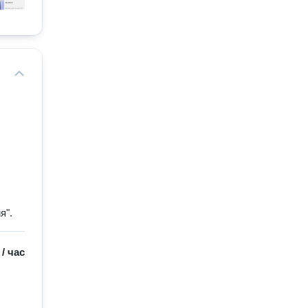
я".
/
час