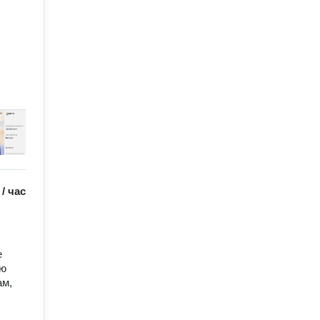
/
час
 
ю 
м, 