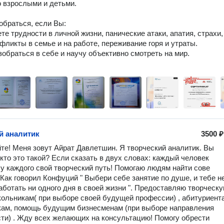
 взрослыми и детьми. 

обраться, если Вы:

те трудности в личной жизни, панические атаки, апатия, страхи, 
фликты в семье и на работе, переживание горя и утраты. 

зобраться в себе и научу объективно смотреть на мир.

й аналитик
3500 ₽
те! Меня зовут Айрат Давлетшин. Я творческий аналитик. Вы 
 кто это такой? Если сказать в двух словах: каждый человек 
 у каждого свой творческий путь! Помогаю людям найти сове 
 Как говорил Конфуций " Выбери себе занятие по душе, и тебе не
аботать ни одного дня в своей жизни ". Предоставляю творческу
ольникам( при выборе своей будущей профессии) , абитуриента
ам, помощь будущим бизнесменам (при выборе направления 
ти) . Жду всех желающих на консультацию! Помогу обрести 