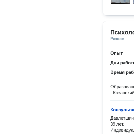
Психол
Разное
Опыт
Дни рабо
Время ра
Образован
- Казански
Консульта
Давлетшин 
39 лет. 

Индивидуал