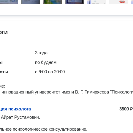
оги
3 года
ты
по будням
боты
с 9:00 по 20:00
ие:
й инновационный университет имени В. Г. Тимирясова "Психологи
ция психолога
3500 ₽
Айрат Рустамович.

ьное психологическое консультирование. 
