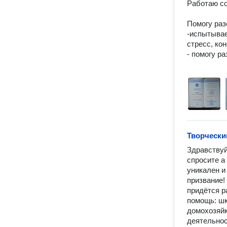
Работаю со
Помогу раз
-испытывае
стресс, кон
- помогу ра
Творчески
Здравствуй
спросите а
уникален и
призвание!
придётся р
помощь: шк
домохозяйк
деятельнос