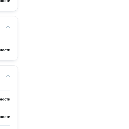
ности
ности
ности
ности