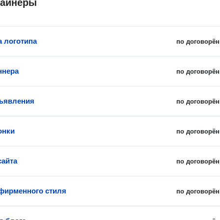
зайнеры
а логотипа
по договорён
ннера
по договорён
ъявления
по договорён
онки
по договорён
сайта
по договорён
фирменного стиля
по договорён