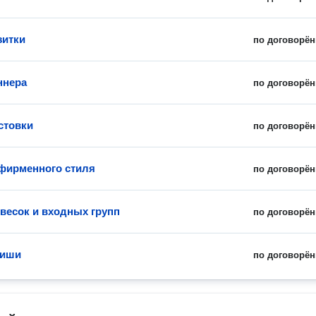
зитки
по договорён
ннера
по договорён
стовки
по договорён
фирменного стиля
по договорён
весок и входных групп
по договорён
фиши
по договорён