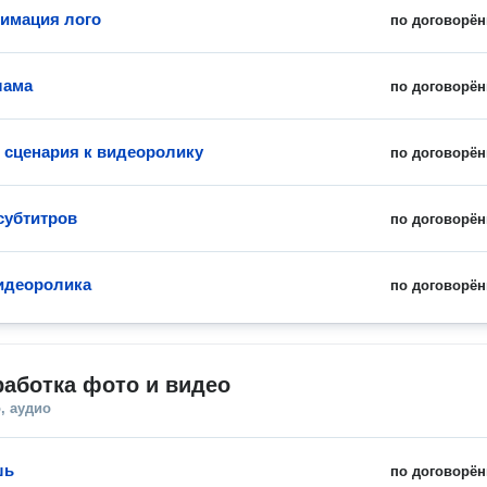
нимация лого
по договорён
лама
по договорён
 сценария к видеоролику
по договорён
субтитров
по договорён
идеоролика
по договорён
аботка фото и видео
, аудио
шь
по договорён