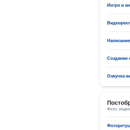
Интро и а
Видеорек
Написание
Создание 
Озвучка в
Постобр
Фото, видео
Фоторету