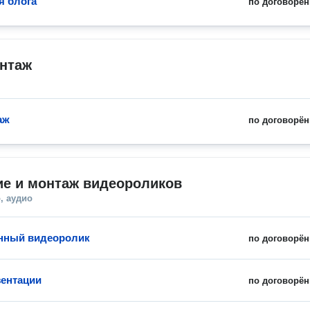
я блога
по договорён
нтаж
аж
по договорён
ие и монтаж видеороликов
, аудио
нный видеоролик
по договорён
ентации
по договорён