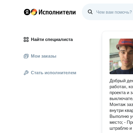
Найти специалиста
Мои заказы
Стать исполнителем
Добрый ден
paбoтax, к
пpоектa и 
выключатeл
Монтаж заз
внутри ква
Выполню ус
место; - П
штраблю и 