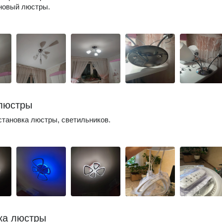
новый люстры.
люстры
становка люстры, светильников.
ка люстры