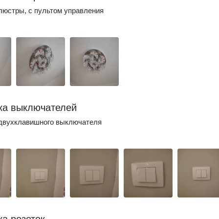
люстры, с пультом управления
ка выключателей
 двухклавишного выключателя