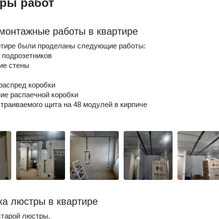
ры работ
монтажные работы в квартире
ртире были проделаны следующие работы:
а подрозетников
ие стены
 распред коробки
ие распаечной коробки
страиваемого щита на 48 модулей в кирпиче
ка люстры в квартире
старой люстры.