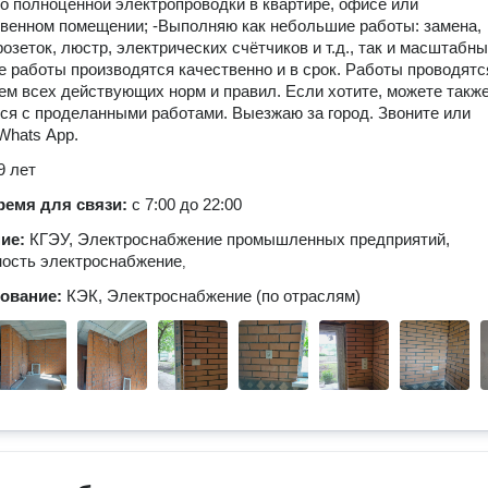
о полноценной электропроводки в квартире, офисе или
венном помещении; -Выполняю как небольшие работы: замена,
розеток, люстр, электрических счётчиков и т.д., так и масштабн
е работы производятся качественно и в срок. Работы проводятс
м всех действующих норм и правил. Если хотите, можете такж
ся с проделанными работами. Выезжаю за город. Звоните или
Whаts Арр.
9 лет
ремя для связи:
с 7:00 до 22:00
ние:
КГЭУ, Электроснабжение промышленных предприятий,
ность электроснабжение
,
зование:
КЭК, Электроснабжение (по отраслям)