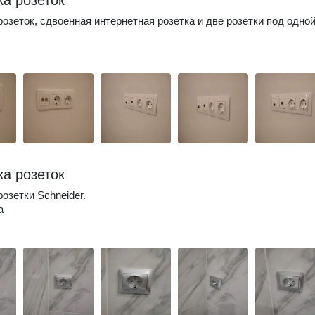
ка розеток
розеток, сдвоенная интернетная розетка и две розетки под одно
ка розеток
озетки Schneider.
а