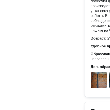
лампочки д
производст
установка 
работы. Вс
соблюдение
ознакомить
пишите на 
Возраст:
2
Удобное в
Образова
направлен
Доп. обра