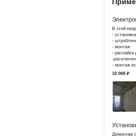
Приме
Электро
В этой ква
- установк
- штроблен
- монтаж
- распайка
-расключен
- монтаж в
10 000 ₽
Установ
Демонтаж 