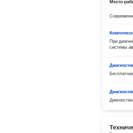
Место раб
Современно
Комплексн
При диагно
системы ав
Диагности
Бесплатная
Диагности
Диагности
Техниче