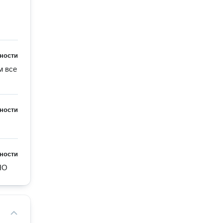
ности
 все 
ности
ности
НО