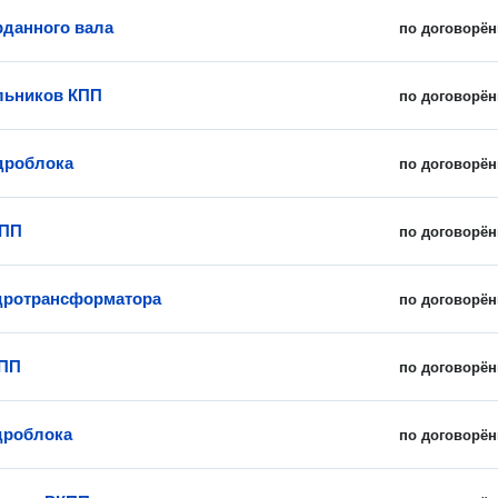
рданного вала
по договорён
льников КПП
по договорён
дроблока
по договорён
КПП
по договорён
дротрансформатора
по договорён
КПП
по договорён
дроблока
по договорён