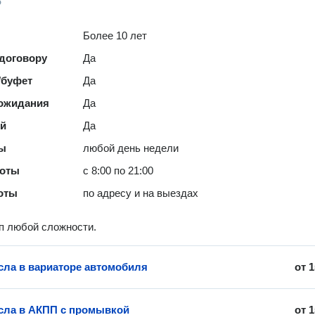
о
Более 10 лет
 договору
Да
/буфет
Да
 ожидания
Да
ей
Да
ты
любой день недели
боты
с 8:00 по 21:00
оты
по адресу и на выездах
п любой сложности.
сла в вариаторе автомобиля
от
1
сла в АКПП с промывкой
от
1