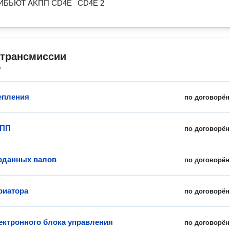
ИБЬЮТ AKПП CD4E
CD4E 2
 трансмиссии
о
епления
по договорён
КПП
по договорён
рданных валов
по договорён
риатора
по договорён
ектронного блока управления
по договорён