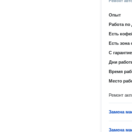
Ремонт авт
Опыт
Работа по
Есть кофе
Есть зона
С гаранти
Дни рабо
Время ра
Место раб
Ремонт акп
Замена ма
Замена ма