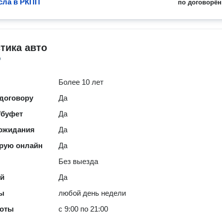
сла в РКПП
по договорён
тика авто
о
Более 10 лет
 договору
Да
/буфет
Да
 ожидания
Да
рую онлайн
Да
Без выезда
ей
Да
ты
любой день недели
боты
с 9:00 по 21:00