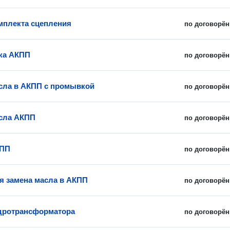
мплекта сцепления
по договорён
ка АКПП
по договорён
сла в АКПП с промывкой
по договорён
сла АКПП
по договорён
КПП
по договорён
я замена масла в АКПП
по договорён
дротрансформатора
по договорён