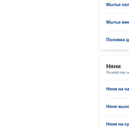
Мытье хо
Мытье ми
Поливка ц
Няни
Хозяйство и
Няня на ч
Няня выхо
Няня на с