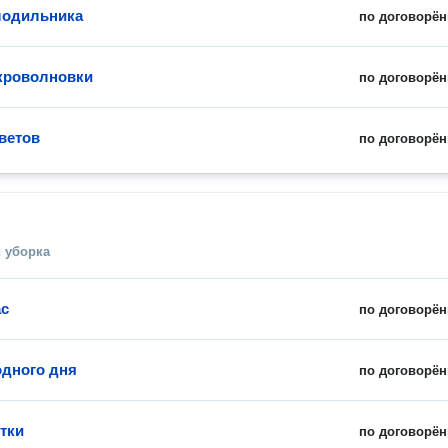
лодильника
по договорён
кроволновки
по договорён
ветов
по договорён
 уборка
ас
по договорён
дного дня
по договорён
утки
по договорён