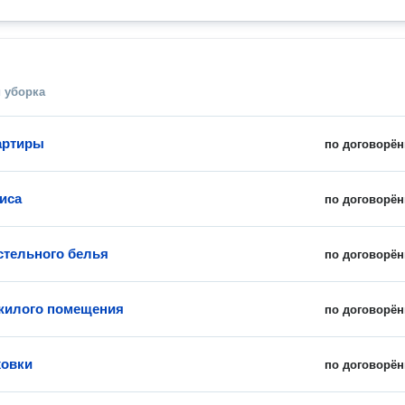
 уборка
артиры
по договорён
иса
по договорён
стельного белья
по договорён
жилого помещения
по договорён
ховки
по договорён