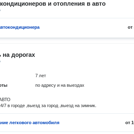
кондиционеров и отопления в авто
о
автокондиционера
от
 на дорогах
о
7 лет
оты
по адресу и на выездах
АВТО
/7 в городе ,выезд за город ,выезд на зимник.
ние легкового автомобиля
от
1