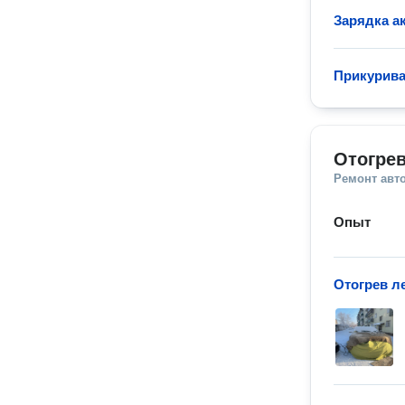
Зарядка а
Прикурива
Отогре
Ремонт авт
Опыт
Отогрев л