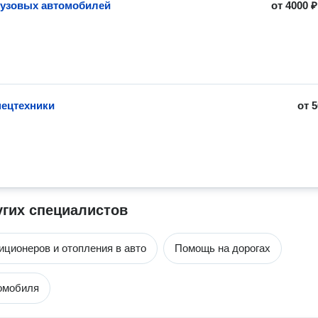
рузовых автомобилей
от
4000 ₽
пецтехники
от
5
угих специалистов
иционеров и отопления в авто
Помощь на дорогах
омобиля