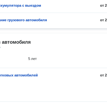
ккумулятора с выездом
от
2
ние грузового автомобиля
от
2
в автомобиля
о
5 лет
егковых автомобилей
от
2