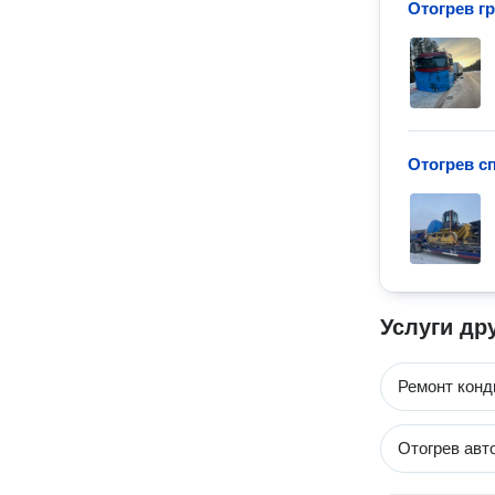
Отогрев г
Отогрев с
Услуги др
Ремонт конд
Отогрев авт