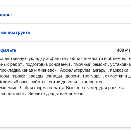
дорог
 вывоз грунта
сфальта
400 ₽
ачественную укладку асфальта любой сложности и объёмов.  В
ных работ , подготовка оснований , ямочный ремонт , установка 
прокладка канав и ливневок.  Асфальтируем  ангары , парковки 
оры, гаражи , заезды  ,склады , дороги , тротуары , отмостки и д
Огромный опыт работы , сотни довольных клиентов.

бесплатный .  Звоните , рады вам помочь.  