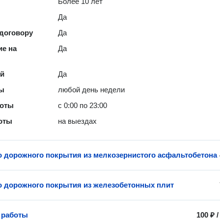
Более 10 лет
Да
 договору
Да
е на
Да
ей
Да
ты
любой день недели
боты
с 0:00 по 23:00
оты
на выездах
о дорожного покрытия из мелкозернистого асфальтобетона
о дорожного покрытия из железобетонных плит
 работы
100 ₽