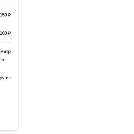
150 ₽
100 ₽
/
метр
се 
ругие 