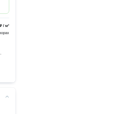
 ₽
/
м²
орах 
. 