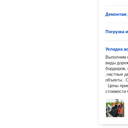
Демонтаж 
Погрузка и
Укладка а
Выполним к
виды дорож
бордюров, 
,частные дв
объекты . 
  Цены приемлемые. Любая форма оплаты. Выезд на замер для расчета 
стоимости 