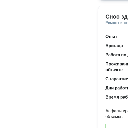
Снос зд
Ремонт и с
Опыт
Бригада
Работа по
Проживани
объекте
С гаранти
Дни рабо
Время ра
Асфальтиро
объемы .