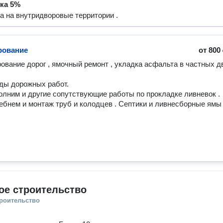
дка
5%
а на внутридворовые территории .
рование
от
800
ование дорог , ямочный ремонт , укладка асфальта в частных дв
олним и другие сопутствующие работы по прокладке ливневок . 
бнем и монтаж труб и колодцев . Септики и ливнесборные ямы 
ое строительство
троительство