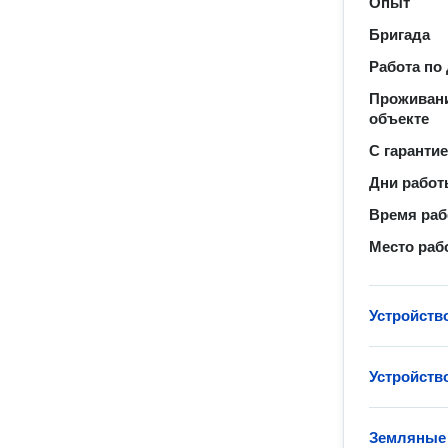
Опыт
Бригада
Работа по
Проживани
объекте
С гаранти
Дни рабо
Время ра
Место раб
Устройств
Устройств
Земляные