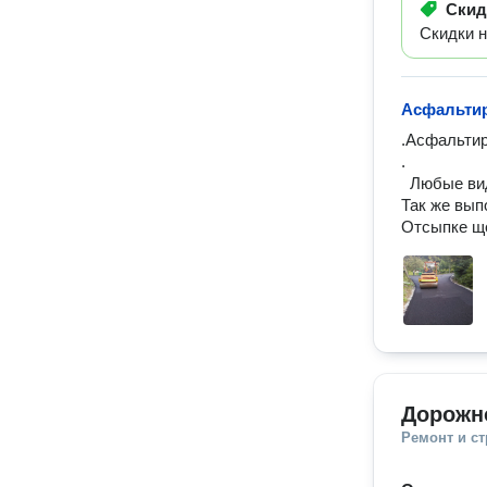
Ски
Скидки н
Асфальти
.Асфальтир
. 

  Любые виды дорожных работ. 

Так же вып
Отсыпке ще
Дорожн
Ремонт и с