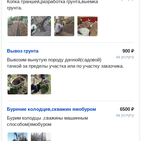
Копка траншей,разработка грунта,выемка 
грунта.
Вывоз грунта
900 ₽
за услугу
Вывозим вынутую породу дачной(садовой) 
тачкой за пределы участка или по участку заказчика.
Бурение колодцев,скважин ямобуром
6500 ₽
за услугу
Бурим колодцы ,сважины машинным 
способом(ямобуром