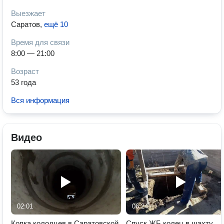
Выезжает
Саратов
,
ещё 10
Время для связи
8:00 — 21:00
Возраст
53 года
Вся информация
Видео
02:01
06:24
Копка колодцев в Саратовской
Спуск ЖБ колец в шахту