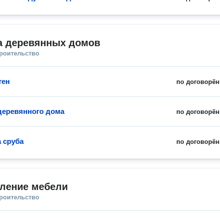
а деревянных домов
троительство
тен
по договорён
деревянного дома
по договорён
 сруба
по договорён
вление мебели
троительство