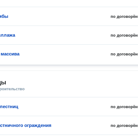
умбы
по договорён
еллажа
по договорён
 массива
по договорён
цы
троительство
лестниц
по договорён
стничного ограждения
по договорён