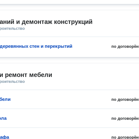
аний и демонтаж конструкций
троительство
деревянных стен и перекрытий
по договорён
и ремонт мебели
троительство
бели
по договорён
ола
по договорён
кафа
по договорён