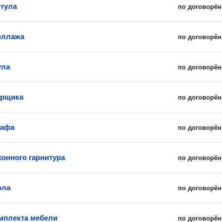
стула
по договорён
еллажа
по договорён
ула
по договорён
орщика
по договорён
кафа
по договорён
хонного гарнитура
по договорён
ола
по договорён
мплекта мебели
по договорён