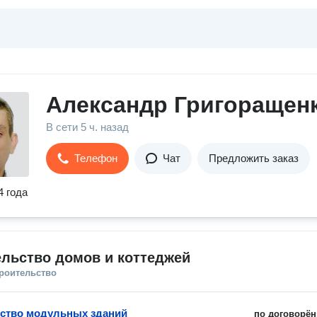
Александр Григоращен
В сети
5 ч. назад
Телефон
Чат
Предложить заказ
4 года
льство домов и коттеджей
троительство
ство модульных зданий
по договорён