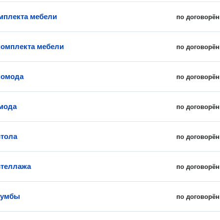
мплекта мебели
по договорён
комплекта мебели
по договорён
комода
по договорён
мода
по договорён
стола
по договорён
стеллажа
по договорён
тумбы
по договорён