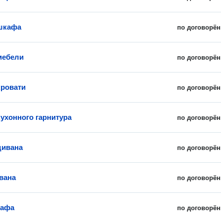
шкафа
по договорён
мебели
по договорён
кровати
по договорён
кухонного гарнитура
по договорён
дивана
по договорён
вана
по договорён
кафа
по договорён