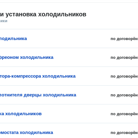
и установка холодильников
ники
лодильника
по договорён
фреоном холодильника
по договорён
тора-компрессора холодильника
по договорён
лотнителя дверцы холодильника
по договорён
ка холодильников
по договорён
рмостата холодильника
по договорён