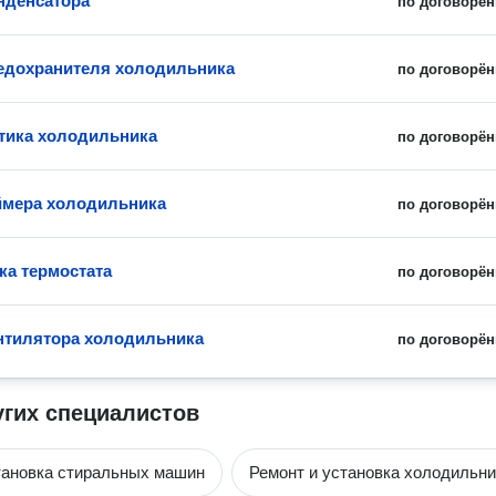
нденсатора
по договорён
едохранителя холодильника
по договорён
тика холодильника
по договорён
ймера холодильника
по договорён
ка термостата
по договорён
нтилятора холодильника
по договорён
угих специалистов
тановка стиральных машин
Ремонт и установка холодильни