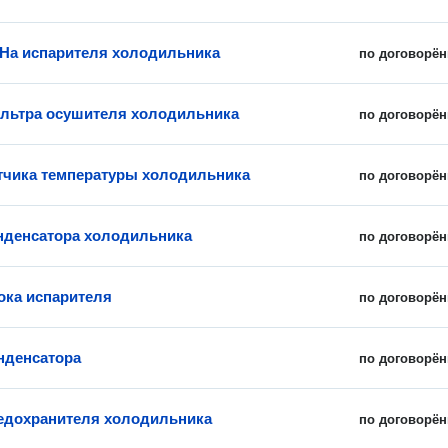
На испарителя холодильника
по договорён
льтра осушителя холодильника
по договорён
тчика температуры холодильника
по договорён
нденсатора холодильника
по договорён
ока испарителя
по договорён
нденсатора
по договорён
едохранителя холодильника
по договорён