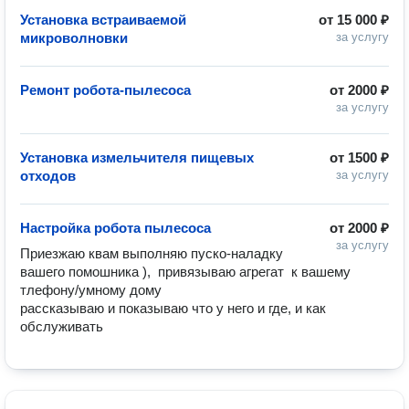
Установка встраиваемой
от
15 000 ₽
микроволновки
за услугу
Ремонт робота-пылесоса
от
2000 ₽
за услугу
Установка измельчителя пищевых
от
1500 ₽
отходов
за услугу
Настройка робота пылесоса
от
2000 ₽
за услугу
Приезжаю квам выполняю пуско-наладку 
вашего помошника ),  привязываю агрегат  к вашему 
тлефону/умному дому

рассказываю и показываю что у него и где, и как 
обслуживать 