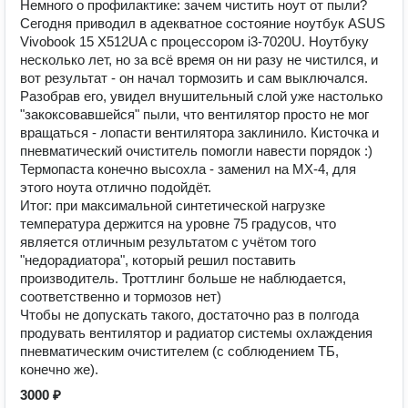
Немного о профилактике: зачем чистить ноут от пыли?
Сегодня приводил в адекватное состояние ноутбук ASUS
Vivobook 15 X512UA с процессором i3-7020U. Ноутбуку
несколько лет, но за всё время он ни разу не чистился, и
вот результат - он начал тормозить и сам выключался.
Разобрав его, увидел внушительный слой уже настолько
"закоксовавшейся" пыли, что вентилятор просто не мог
вращаться - лопасти вентилятора заклинило. Кисточка и
пневматический очиститель помогли навести порядок :)
Термопаста конечно высохла - заменил на MX-4, для
этого ноута отлично подойдёт.
Итог: при максимальной синтетической нагрузке
температура держится на уровне 75 градусов, что
является отличным результатом с учётом того
"недорадиатора", который решил поставить
производитель. Троттлинг больше не наблюдается,
соответственно и тормозов нет)
Чтобы не допускать такого, достаточно раз в полгода
продувать вентилятор и радиатор системы охлаждения
пневматическим очистителем (с соблюдением ТБ,
конечно же).
3000 ₽