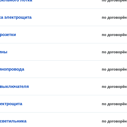
по договорён
а электрощита
по договорён
 розетки
по договорён
ины
по договорён
инопровода
по договорён
 выключателя
по договорён
ектрощита
по договорён
 светильника
по договорён