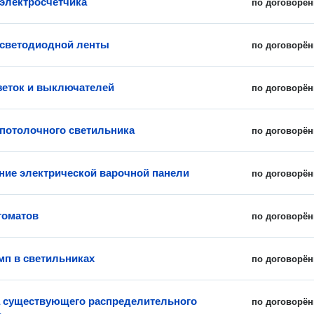
 электросчетчика
по договорён
 светодиодной ленты
по договорён
зеток и выключателей
по договорён
 потолочного светильника
по договорён
ие электрической варочной панели
по договорён
томатов
по договорён
мп в светильниках
по договорён
 существующего распределительного
по договорён