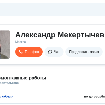
Александр Мекертычев
Москва
Телефон
Чат
Предложить заказ
омонтажные работы
троительство
 кабеля
по договорён