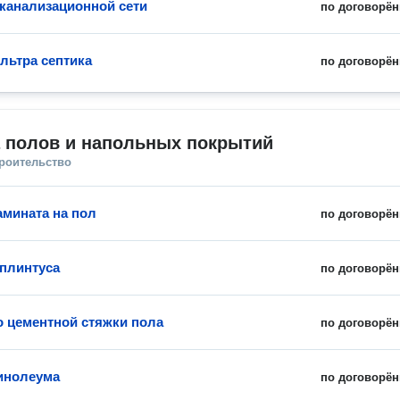
канализационной сети
по договорён
льтра септика
по договорён
а полов и напольных покрытий
троительство
амината на пол
по договорён
 плинтуса
по договорён
о цементной стяжки пола
по договорён
инолеума
по договорён