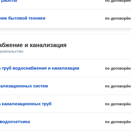
 работы
по договорён
ие бытовой техники
по договорён
абжение и канализация
троительство
 труб водоснабжения и канализации
по договорён
нализационных систем
по договорён
 канализационных труб
по договорён
 водосчетчика
по договорён