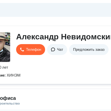
Александр Невидомски
Телефон
Чат
Предложить заказ
0 лет
ние:
ХИНЭМ
 офиса
троительство