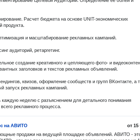
егментирование Целевой Аудитории. Определение её болей и 
ирование. Расчет бюджета на основе UNIT-экономических 
 продукта.

птимизация и масштабирование рекламных кампаний.

инг аудиторий, ретаргетинг.

льное создание креативного и цепляющего фото- и видеоконтент
вантных заголовков и текстов рекламных объявлений.

ендингов, квизов, оформление сообществ и групп ВКонтакте, а т
й запуск рекламных кампаний.

 каждую неделю с разъяснением для детального понимания 
 всего рекламного процесса.
ес на АВИТО
от
15
ощные продажи на ведущей площадке объявлений. АВИТО - это