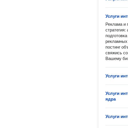
Услуги ин
Реклама и 
стратегия:
подготовка
рекламных 
постинг об
свяжись со
Вашему биз
Услуги ин
Услуги ин
ядра
Услуги ин