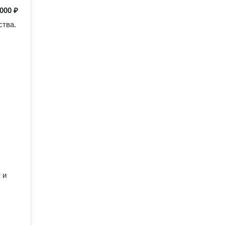
 000 ₽
тва.

и 