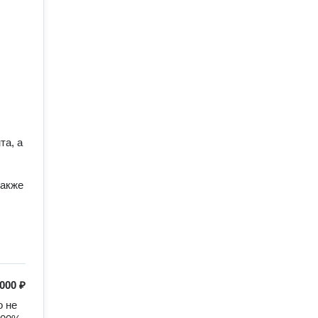
а, а 
акже 
 000 ₽
 не 