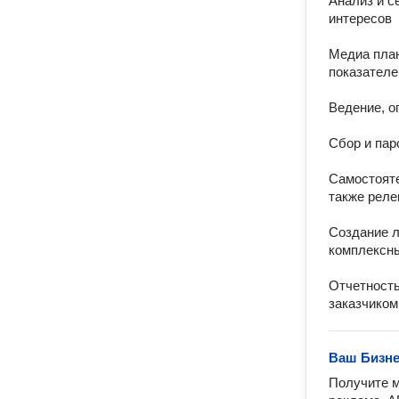
Анализ и с
интересов

Медиа план
показателей
Ведение, о
Сбор и парс
Самостояте
также реле
Создание л
комплексны
Отчетность
заказчиком
Ваш Бизн
Получите м