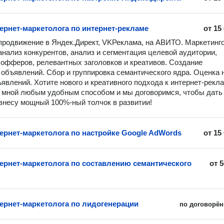
тернет-маркетолога по интернет-рекламе
от
15
продвижение в Яндек.Директ, VKРеклама, на АВИТО. Маркетинго
 анализ конкурентов, анализ и сегментация целевой аудитории, 
 офферов, релевантных заголовков и креативов. Создание 
объявлений. Сбор и группировка семантического ядра. Оценка н
ъявлений. Хотите нового и креативного подхода к интернет-рекла
 мной любым удобным способом и мы договоримся, чтобы дать 
несу мощный 100%-ный толчок в развитии!
тернет-маркетолога по настройке Google AdWords
от
15
тернет-маркетолога по составлению семантического
от
5
тернет-маркетолога по лидогенерации
по договорён