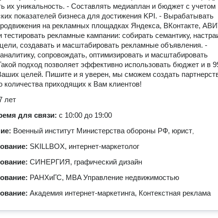
ь их уникальность. - Составлять медиаплан и бюджет с учетом
ких показателей бизнеса для достижения KPI. - Вырабатывать
продвижения на рекламных площадках Яндекса, ВКонтакте, АВИ
и тестировать рекламные кампании: собирать семантику, настра
 цели, создавать и масштабировать рекламные объявления. -
аналитику, сопровождать, оптимизировать и масштабировать
Такой подход позволяет эффективно использовать бюджет и в 
Ваших целей. Пишите и я уверен, мы сможем создать партнерст
 количества приходящих к Вам клиентов!
7 лет
ремя для связи:
с 10:00 до 19:00
ние:
Военный институт Министерства обороны РФ, юрист
,
зование:
SKILLBOX, интернет-маркетолог
зование:
СИНЕРГИЯ, графический дизайн
зование:
РАНХиГС, MBA Управление недвижимостью
зование:
Академия интернет-маркетинга, Контекстная реклама