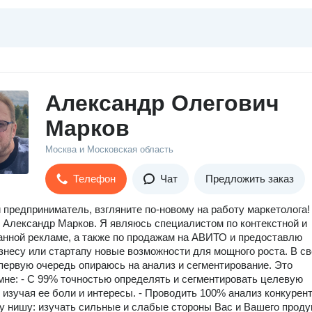
Александр Олегович
Марков
Москва и Московская область
Телефон
Чат
Предложить заказ
предприниматель, взгляните по-новому на работу маркетолога!
 Александр Марков. Я являюсь специалистом по контекстной и
анной рекламе, а также по продажам на АВИТО и предоставлю
несу или стартапу новые возможности для мощного роста. В с
 первую очередь опираюсь на анализ и сегментирование. Это
мне: - С 99% точностью определять и сегментировать целевую
 изучая ее боли и интересы. - Проводить 100% анализ конкурент
у нишу: изучать сильные и слабые стороны Вас и Вашего проду