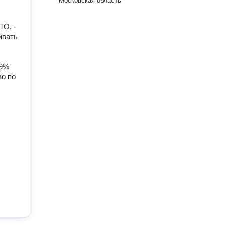
Московская область
ТО. -
ивать
99%
во по