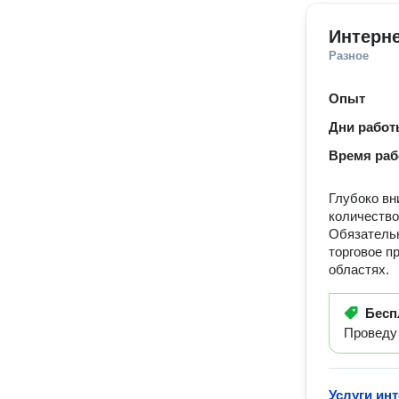
Интерне
Разное
Опыт
Дни рабо
Время ра
Глубоко вн
количество
Обязательн
торговое п
областях.
Бесп
Проведу 
Услуги ин