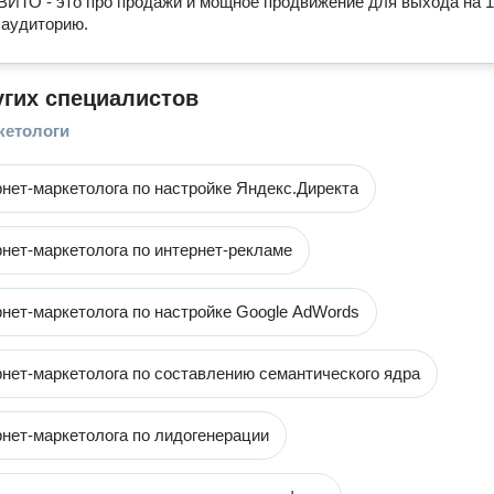
ВИТО - это про продажи и мощное продвижение для выхода на 
 аудиторию.
угих специалистов
кетологи
рнет-маркетолога по настройке Яндекс.Директа
рнет-маркетолога по интернет-рекламе
рнет-маркетолога по настройке Google AdWords
рнет-маркетолога по составлению семантического ядра
рнет-маркетолога по лидогенерации