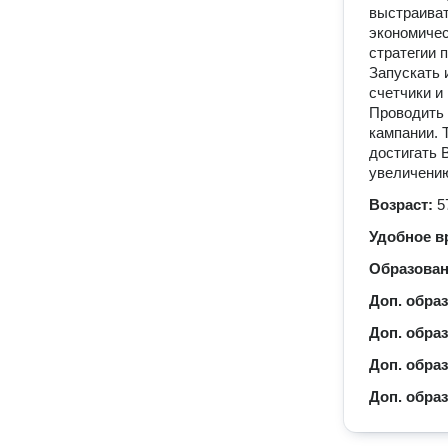
выстраиват
экономичес
стратегии 
Запускать 
счетчики и
Проводить 
кампании. 
достигать 
увеличению
Возраст:
5
Удобное в
Образова
Доп. обра
Доп. обра
Доп. обра
Доп. обра