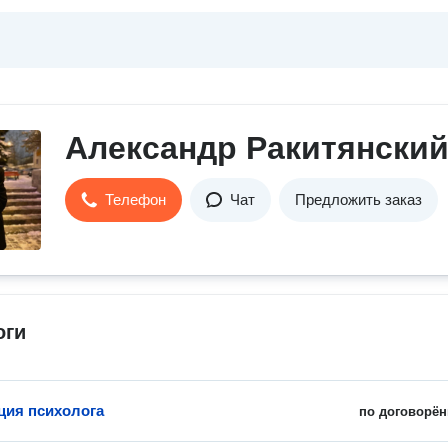
Александр Ракитянски
Телефон
Чат
Предложить заказ
оги
ция психолога
по договорён