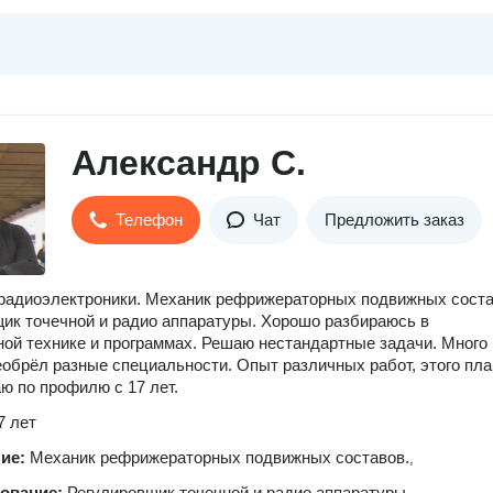
Александр С.
Телефон
Чат
Предложить заказ
радиоэлектроники. Механик рефрижераторных подвижных соста
ик точечной и радио аппаратуры. Хорошо разбираюсь в
ой технике и программах. Решаю нестандартные задачи. Много
еобрёл разные специальности. Опыт различных работ, этого пла
аю по профилю с 17 лет.
7 лет
ние:
Механик рефрижераторных подвижных составов.
,
зование:
Регулировщик точечной и радио аппаратуры.