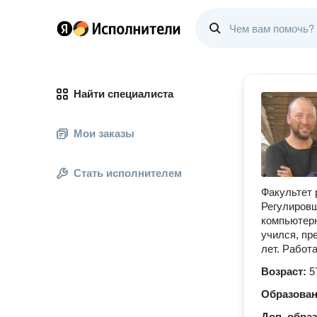
Найти специалиста
Мои заказы
Стать исполнителем
Факультет 
Регулировщ
компьютерн
учился, пр
лет. Работ
Возраст:
5
Образова
Доп. обра