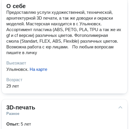
О себе
Предоставляю услуги художественной, технической,
архитектурной 3D печати, а так же доводки и окраски
моделей. Мастерская находится в г. Ульяновск.
Асcортимент плaстика (АBS, РЕТG, РLА, ТРU а так же их
gf и cf версии) различных цветов. Фотополимерная
смола (Stаndаrt, FLЕХ, АВS, Flехiblе) различных цветов.
Возможна работа с юр лицами. По любым вопросам
пишите в личку
Выезжает
Ульяновск
.
На карте
Возраст
29 лет
3D-печать
Разное
Опыт:
5 лет