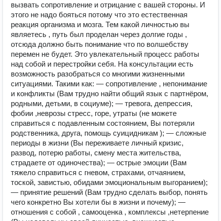
вызвать сопротивление и отрицание с вашей стороны. И
этого не надо бояться потому что это естественная
реакция организма и мозга. Тем какой личностью вы
являетесь , путь был проделан через долгие годы ,
отсюда должно быть понимание что по волшебству
перемен не будет. Это увлекательный процесс работы
над собой и перестройки себя. На консультации есть
возможность разобраться со многими жизненными
ситуациями. Такими как: — сопротивление , непонимание
и конфликты (Вам трудно найти общий язык с партнёром,
родными, детьми, в социуме); — тревога, депрессия,
фобии ,неврозы стресс, горе, утраты (не можете
справиться с подавленным состоянием, Вы потеряли
родственника, друга, помощь суицидникам ); — сложные
периоды в жизни (Вы переживаете личный кризис,
развод, потерю работы, смену места жительства,
страдаете от одиночества); — острые эмоции (Вам
тяжело справиться с гневом, страхами, отчаянием,
тоской, завистью, обидами эмоциональным выгоранием);
— принятие решений (Вам трудно сделать выбор, понять
чего конкретно Вы хотели бы в жизни и почему); —
отношения с собой , самооценка , комплексы ,нетерпение