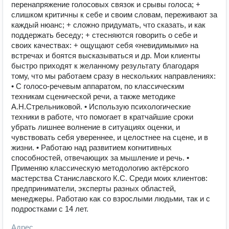
перенапряжение голосовых связок и срывы голоса; +
слишком критичны к себе и своим словам, переживают за
каждый нюанс; + сложно придумать, что сказать, и как
поддержать беседу; + стесняются говорить о себе и
своих качествах: + ощущают себя «невидимыми» на
встречах и боятся высказываться и др. Мои клиенты
быстро приходят к желанному результату благодаря
тому, что мы работаем сразу в нескольких направлениях:
• С голосо-речевым аппаратом, по классическим
техникам сценической речи, а также методике
А.Н.Стрельниковой. • Использую психологические
техники в работе, что помогает в кратчайшие сроки
убрать лишнее волнение в ситуациях оценки, и
чувствовать себя увереннее, и целостнее на сцене, и в
жизни. • Работаю над развитием когнитивных
способностей, отвечающих за мышление и речь. •
Применяю классическую методологию актёрского
мастерства Станиславского К.С. Среди моих клиентов:
предприниматели, эксперты разных областей,
менеджеры. Работаю как со взрослыми людьми, так и с
подростками с 14 лет.
Адрес