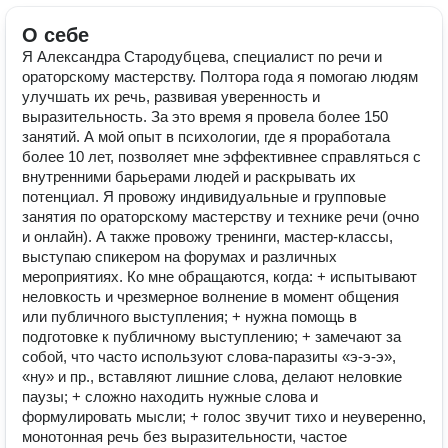
О себе
Я Александра Стародубцева, специалист по речи и
ораторскому мастерству. Полтора года я помогаю людям
улучшать их речь, развивая уверенность и
выразительность. За это время я провела более 150
занятий. А мой опыт в психологии, где я проработала
более 10 лет, позволяет мне эффективнее справляться с
внутренними барьерами людей и раскрывать их
потенциал. Я провожу индивидуальные и групповые
занятия по ораторскому мастерству и технике речи (очно
и онлайн). А также провожу тренинги, мастер-классы,
выступаю спикером на форумах и различных
мероприятиях. Ко мне обращаются, когда: + испытывают
неловкость и чрезмерное волнение в момент общения
или публичного выступления; + нужна помощь в
подготовке к публичному выступлению; + замечают за
собой, что часто используют слова-паразиты «э-э-э»,
«ну» и пр., вставляют лишние слова, делают неловкие
паузы; + сложно находить нужные слова и
формулировать мысли; + голос звучит тихо и неуверенно,
монотонная речь без выразительности, частое