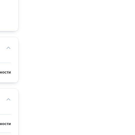
ности
ности