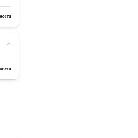
ности
ности