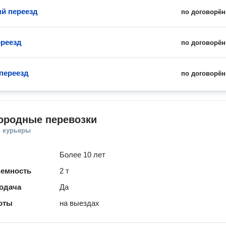
й переезд
по договорён
реезд
по договорён
переезд
по договорён
ородные перевозки
и курьеры
Более 10 лет
ъемность
2 т
одача
Да
оты
на выездах