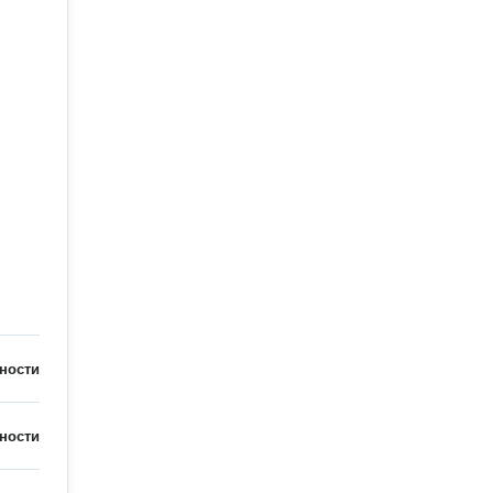
ности
ности