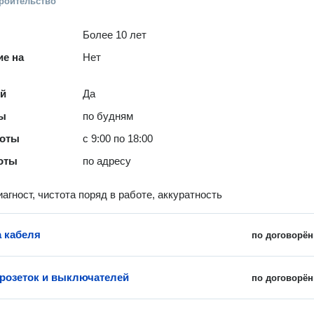
троительство
Более 10 лет
е на
Нет
ей
Да
ты
по будням
боты
с 9:00 по 18:00
оты
по адресу
агност, чистота поряд в работе, аккуратность
 кабеля
по договорён
 розеток и выключателей
по договорён