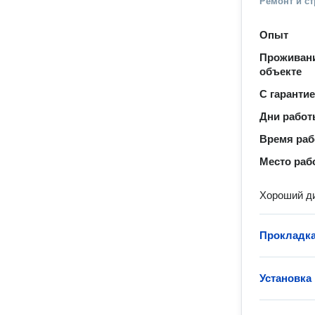
Ремонт и с
Опыт
Проживани
объекте
С гаранти
Дни рабо
Время ра
Место раб
Хороший ди
Прокладка
Установка