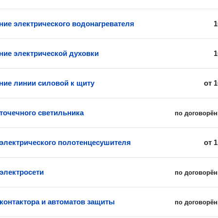
ие электрического водонагревателя
1
ие электрической духовки
1
ие линии силовой к щиту
от
1
 точечного светильника
по договорён
 электрического полотенцесушителя
от
1
электросети
по договорён
 контактора и автоматов защиты
по договорён