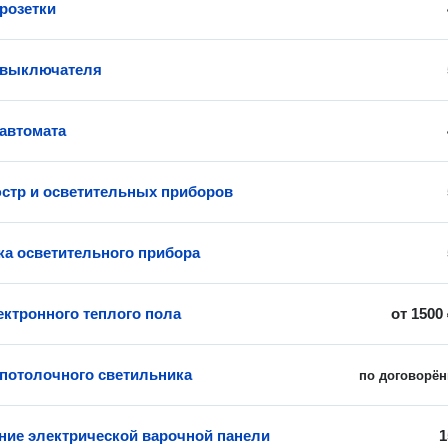
 розетки
 выключателя
 автомата
стр и осветительных приборов
ка осветительного прибора
ектронного теплого пола
от
1500
 потолочного светильника
по договорён
ие электрической варочной панели
1