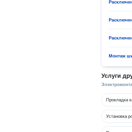
Расключен
Расключен
Расключен
Монтаж ш
Услуги др
Электромонт
Прокладка к
Установка р