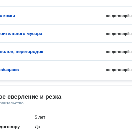
стяжки
по договорён
роительного мусора
по договорён
полов, перегородок
по договорён
в/сараев
по договорён
е сверление и резка
троительство
5 лет
 договору
Да