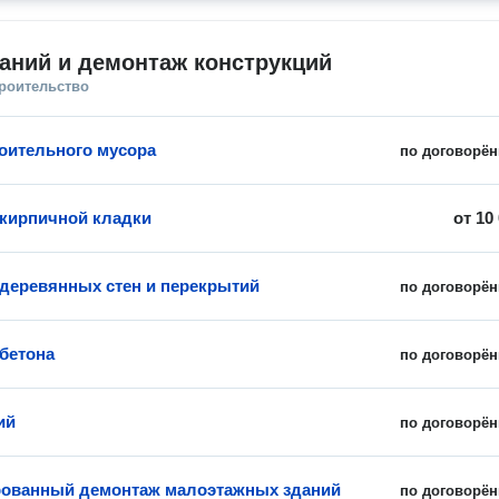
аний и демонтаж конструкций
троительство
оительного мусора
по договорён
кирпичной кладки
от
10
деревянных стен и перекрытий
по договорён
бетона
по договорён
ий
по договорён
ованный демонтаж малоэтажных зданий
по договорён