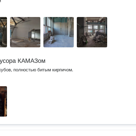
м
мусора КАМАЗом
убов, полностью битым кирпичом.