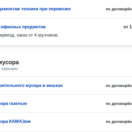
демонтаж техники при перевозке
по договорён
 офисных предметов
от
1
реезд, заказ от 4 грузчиков. 
мусора
и курьеры
оительного мусора в мешках
по договорён
ора газелью
по договорён
сора КАМАЗом
по договорён