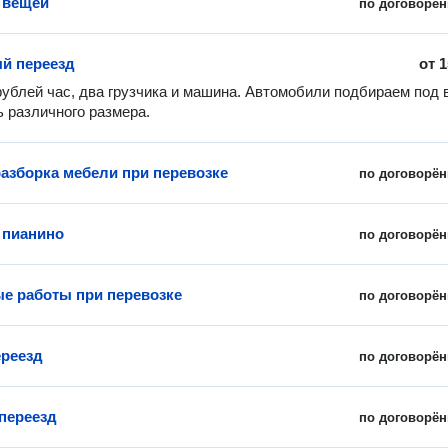
 вещей
по договорён
й переезд
от
1
рублей час, два грузчика и машина. Автомобили подбираем под 
ь различного размера. 
разборка мебели при перевозке
по договорён
 пианино
по договорён
е работы при перевозке
по договорён
реезд
по договорён
переезд
по договорён