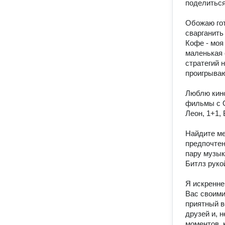
поделиться
Обожаю гот
сварганить
Кофе - моя
маленькая 
стратегий 
проигрываю 
Люблю кино
фильмы с О
Леон, 1+1, 
Найдите ме
предпочтен
пару музык
Битлз рукой
Я искренне
Вас своими
приятный в
друзей и, н
моментов, 