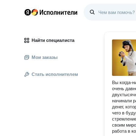
Найти специалиста
Мои заказы
Стать исполнителем
Вы когда-н
очень давн
двухтысячн
начинали р
денег, кот
чего в бу
стремлени
своим миро
работа в к