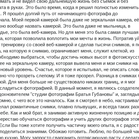
мать и не видел свою дальнейшую жизнь без съёмок и без
та в руках. Это было время, когда я решил полностью изменить
. Я прошёл долгий путь от начинающего фотографа до
ала. Моей первой камерой была даже не зеркальная камера, её
но вообще назвать камерой. Это была даже не мыльница, в
дье, это была веб-камера. Но для меня это была самая лучшая
а, которая позволила воплотить мои мечты в жизнь. Потратив у
 тренировку со своей веб-камерой и сделав тысячи снимков, я п
а, на которую я снимаю, ограничивает меня, служит клеткой, из
обходимо выбраться, чтобы достичь новых высот в фотоискусс
ее на зеркальную камеру, которая вывела меня и мои снимки на
новый уровень. Счастье, которое я испытывал, не описать слов
вно что прозреть слепому. И я тоже прозрел. Разница в снимках
ой. Для меня больше не существовало никаких границ, и я мог
сладиться фотографией. В данный момент, я являюсь создател
охновителем "студии фотографии Братья Губановы" и, загляды
омню, с чего все это началось. Как я смотрел в небо, настраива
елал романтичные снимки, плавно плывущих, и всегда таких раз
небе. Как и мой брат, я занимаю активную жизненную позицию и 
перестаю обучаться фотографии и учить других фотографов это
 Если Вы тоже хотите получить частичку моего опыта, я с радос
 поделиться знаниями. Обожаю готовить. Люблю, по большей ча
ю кухню. Могу запросто сварганить потрясающую пасту, сделат