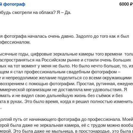
й фотограф
6000 ₽
ибудь смотрели на облака? Я – Да.

я фотографа началась очень давно. Задолго до того как я был 
офессионалом.

сячные годы, цифровые зеркальные камеры того времени  толь
аспространяться на Российском рынке и стоили очень больших 
рых на тот момент у меня не было. Но было нечто больше, то, из-
ущем я стал профессиональным свадебным фотографом – 
 и непреодолимое желание поделиться со всеми окружающими 
воззрением с помощью фотографии. Простая, рутинная, ежеднев
оммерческой организации не доставляла мне удовольствия. Я 
мать и не видел свою дальнейшую жизнь без съёмок и без 
та в руках. Это было время, когда я решил полностью изменить 


олгий путь от начинающего фотографа до профессионала. Моей
ерой была даже не зеркальная камера, её с трудом можно вообщ
мерой. Это была даже не мыльница, в простонародье, это была 