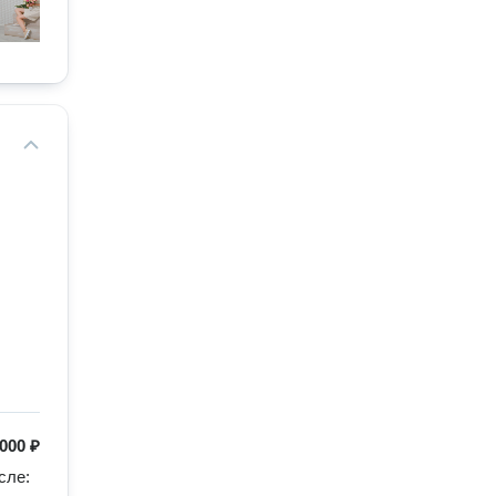
 000 ₽
ле: 