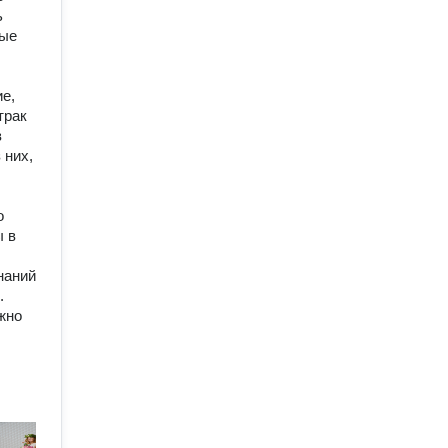
ь
ные
ие,
трак
в
 них,
о
ы в
наний
.
жно