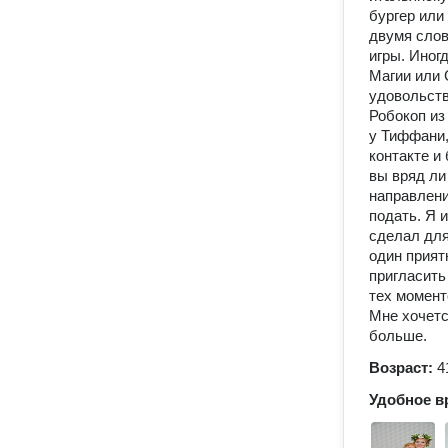
бургер или 
двумя слов
игры. Иног
Магии или 
удовольств
Робокоп из
у Тиффани,
контакте и
вы вряд ли
направлени
подать. Я 
сделал для
один прият
пригласить
тех момент
Мне хочетс
больше.
Возраст:
4
Удобное в