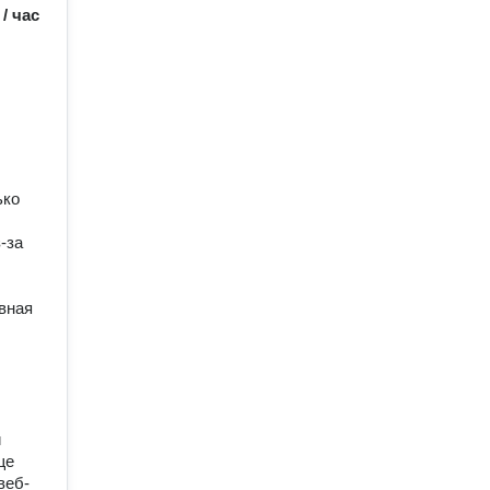
/
час
ко 
за 
ная 
 
е 
веб-