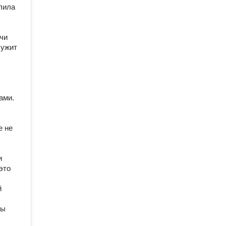
лила 
чи 
ужит 
ми. 
 не 
 
то 
 
ы 