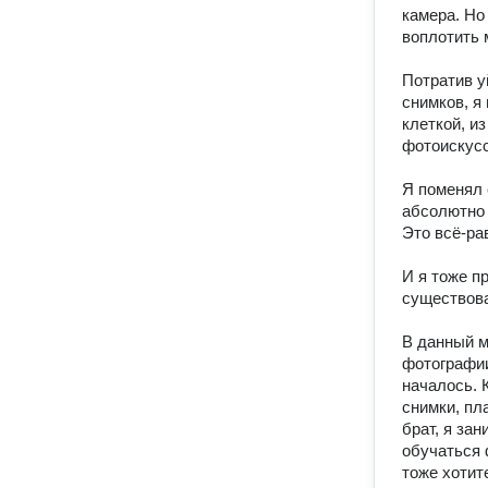
камера. Но
воплотить 
Потратив у
снимков, я 
клеткой, и
фотоискусс
Я поменял 
абсолютно 
Это всё-рав
И я тоже п
существова
В данный м
фотографии
началось. 
снимки, пла
брат, я за
обучаться 
тоже хотит