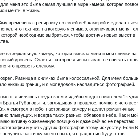
 для меня это была самая лучшая в мире камера, которая позво
мои мечты в жизнь.

йму времени на тренировку со своей веб-камерой и сделав тыся
понял, что техника, на которую я снимаю, ограничивает меня,  сл
з которой необходимо выбраться, чтобы достичь новых высот в 
тве.

ее на зеркальную камеру, которая вывела меня и мои снимки на 
новый уровень. Счастье, которое я испытывал, не описать слова
но что прозреть слепому.

розрел. Разница в снимках была колоссальной. Для меня больше
ло никаких границ, и я мог вдоволь насладиться фотографией.

омент, я являюсь создателем и идейным вдохновителем "студии
 Братья Губановы" и, заглядывая в прошлое, помню, с чего все э
Как я смотрел в небо, настраивал камеру и делал романтичные 
вно плывущих, и всегда таких разных, облаков в небе. Как и мой
нимаю активную жизненную позицию и даже сейчас не перестаю 
фотографии и учить других фотографов этому искусству. Если В
е получить частичку моего опыта, я с радостью буду готов 