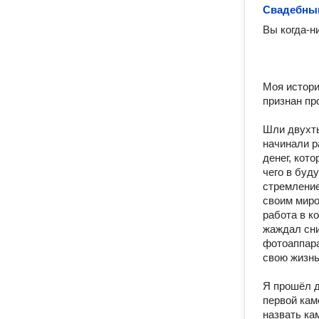
Свадебны
Вы когда-н
Моя истори
признан пр
Шли двухты
начинали р
денег, кото
чего в буд
стремление
своим миро
работа в к
жаждал сни
фотоаппара
свою жизнь.
Я прошёл д
первой кам
назвать ка