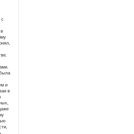
 с
 в
йму
онял,
тве.
ами.
 была
ем и
вая в
л
ных,
даже
му
тью
сти,
ь