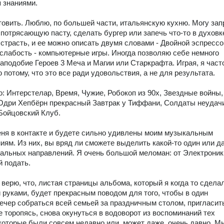
 знаниями.

овить. Люблю, по большей части, итальянскую кухню. Могу запр
 потрясающую пасту, сделать бургер или запечь что-то в духовке
 страсть, и ее можно описать двумя словами - Двойной эспрессо.
слабость - компьютерные игры. Иногда позволяю себе немного 
наподобие Героев 3 Меча и Магии или Старкрафта. Играя, я часто
потому, что это все ради удовольствия, а не для результата.

: Интерстелар, Время, Чужие, Робокоп из 90х, Звездные войны, 
дри Хепбёрн прекрасный Завтрак у Тиффани, Солдаты неудачи
Бойцовский Клуб.

ня в контакте и будете сильно удивлены моим музыкальным 
иям. Из них, вы вряд ли сможете выделить какой-то один или да
альных направлений. Я очень большой меломан: от Электроники
 подать.

 верю, что, листая страницы альбома, который я когда то сделал
 руками, будет прекрасным поводом для того, чтобы в один 
ечер собраться всей семьей за праздничным столом, пригласить
е торопясь, снова окунуться в водоворот из воспоминаний тех 
которые были совсем недавно или, может даже, очень давно. Мн