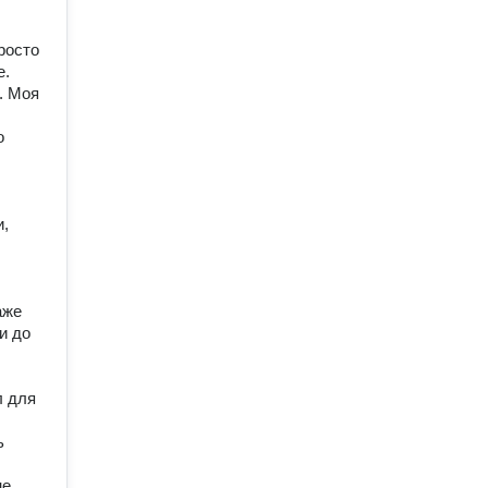
осто 
. 
 Моя 
 
, 
же 
 до 
 для 
 
е 