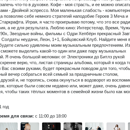
запечь что-то в духовке. Кофе - моя страсть, и ее можно описат
ами - Двойной эспрессо. Моя маленькая слабость - компьютер
да позволяю себе немного стратегий наподобие Героев 3 Меча и
Старкрафта. Играя, я часто проигрываю потому, что это все ради
ия, а не для результата. Люблю кино: Интерстелар, Время, Чуж
 90х, Звездные войны, фильмы с Одри Хепбёрн прекрасный Зав
 Солдаты неудачи, Леон, 1+1, Бойцовский Клуб. Найдите меня 
 будете сильно удивлены моим музыкальным предпочтениям. Из
 сможете выделить какой-то один или даже пару музыкальных
й. Я очень большой меломан: от Электроники до Битлз рукой
искренне верю, что, листая страницы альбома, который я когда т
 Вас своими руками, будет прекрасным поводом для того, чтоб
ный вечер собраться всей семьей за праздничным столом,
 друзей и, не торопясь, снова окунуться в водоворот из воспоми
ов, которые были совсем недавно или, может даже, очень давно
я, чтобы таких тёплых моментов в семейной жизни было как мо
1 год
ремя для связи:
с 11:00 до 18:00