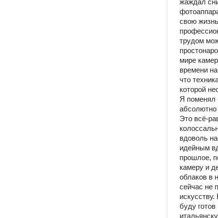
жаждал сни
фотоаппара
свою жизнь
профессион
трудом мож
простонаро
мире камер
времени на
что техник
которой не
Я поменял 
абсолютно 
Это всё-ра
колоссальн
вдоволь на
идейным вд
прошлое, п
камеру и д
облаков в 
сейчас не 
искусству.
буду готов
итальянску