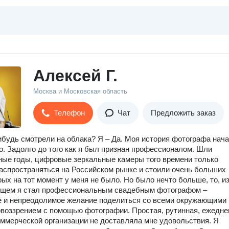
Алексей Г.
Москва и Московская область
Телефон
Чат
Предложить заказ
ибудь смотрели на облака? Я – Да. Моя история фотографа нач
о. Задолго до того как я был признан профессионалом. Шли
ые годы, цифровые зеркальные камеры того времени только
аспространяться на Российском рынке и стоили очень больших
орых на тот момент у меня не было. Но было нечто больше, то, из
дущем я стал профессиональным свадебным фотографом –
е и непреодолимое желание поделиться со всеми окружающими
воззрением с помощью фотографии. Простая, рутинная, ежедне
оммерческой организации не доставляла мне удовольствия. Я