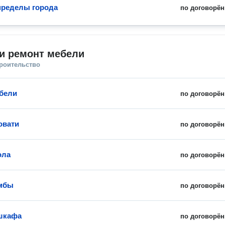
пределы города
по договорён
и ремонт мебели
троительство
бели
по договорён
овати
по договорён
ола
по договорён
умбы
по договорён
шкафа
по договорён