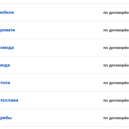
мебели
по договорён
кровати
по договорён
комода
по договорён
мода
по договорён
стола
по договорён
стеллажа
по договорён
тумбы
по договорён