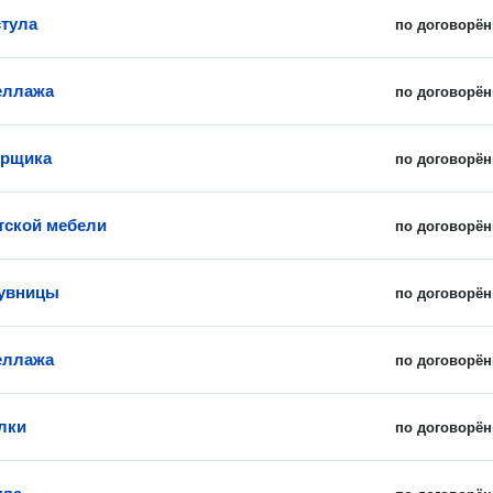
стула
по договорён
еллажа
по договорён
орщика
по договорён
тской мебели
по договорён
бувницы
по договорён
еллажа
по договорён
лки
по договорён