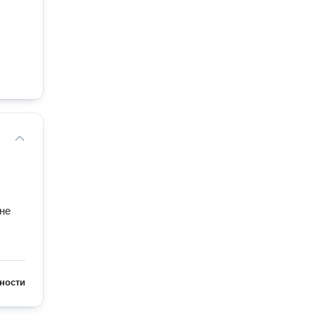
оне
ности