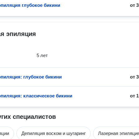
эпиляция глубокое бикини
от
3
ая эпиляция
5 лет
эпиляция: глубокое бикини
от
3
эпиляция: классическое бикини
от
1
угих специалистов
яции
Депиляция воском и шугаринг
Лазерная эпиляци