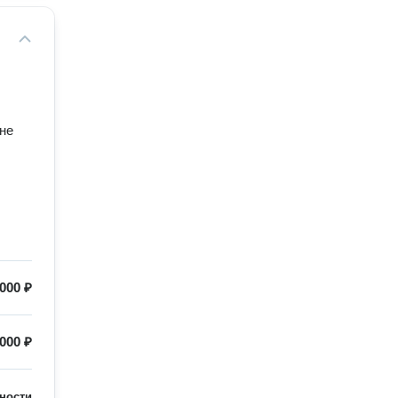
оне
000 ₽
000 ₽
ности