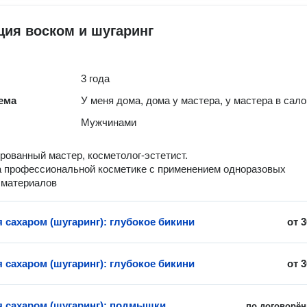
ия воском и шугаринг
3 года
ема
У меня дома, дома у мастера, у мастера в сал
Мужчинами
ованный мастер, косметолог-эстетист.
 профессиональной косметике с применением одноразовых
 материалов
 сахаром (шугаринг): глубокое бикини
от
3
 сахаром (шугаринг): глубокое бикини
от
3
 сахаром (шугаринг): подмышки
по договорён