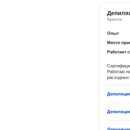
Депиляц
Красота
Опыт
Место при
Работает с
Сертифицир
Работаю на
расходных
Депиляция
Депиляция
Депиляция