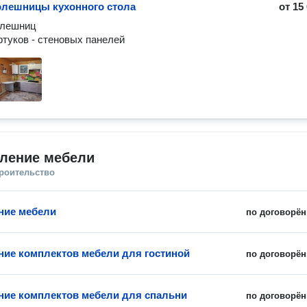
олешницы кухонного стола
от
15
лешниц 

вление мебели
троительство
ние мебели
по договорён
ние комплектов мебели для гостиной
по договорён
ние комплектов мебели для спальни
по договорён