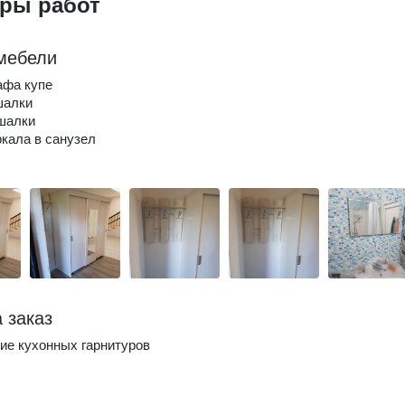
ры работ
мебели
афа купе
шалки
шалки
кала в санузел
 заказ
ие кухонных гарнитуров