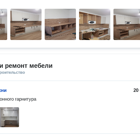
и ремонт мебели
троительство
хни
20
онного гарнитура