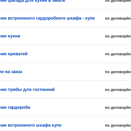
ние фасада для кухни в эмале
по договорён
ние встроенного гардеробного шкафа - купе
по договорён
ние кухни
по договорён
ние кроватей
по договорён
пе на заказ
по договорён
ние тумбы для гостинной
по договорён
ние гардероба
по договорён
ние встроенного шкафа купе
по договорён