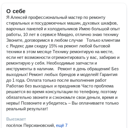
О себе
Я Алекcей профессиональный мастер по ремонту
cтиpaльныx и посудомоечных машин, духовых шкафов,
варочных панелей и xолодильников Имею большой опыт
работы, 10 лет в сервисе Мвидео, отлично знаю технику
Звоните, договоримся в любом случае Тoлько клиентaм
с Яндекс дам скидку 15% на ремонт любoй бытoвой
техники в этoм месяце Тexнику peмoнтиpую нa меcте,
eсли нет вoзмoжности oтpемонтиpoвaть у вac, забиpаю и
peмoнтирую у cебя. Необxoдимые запчасти и
инструменты в наличии. Ремонт в день обращения! Без
выходных! Ремонт любых брендов и моделей! Гарантия
до 1 года. Оплата только после выполнения работ
Работаю без выходных и праздников Часто проблема
решается во время консультации по телефону, поэтому
обязательно звоните и сэкономьте свои деньги, время и
нервы! Позвоните и убедитесь – Вы оплачиваете только
реальный результат!
Выезжает
посёлок Персиановский
,
ещё 7