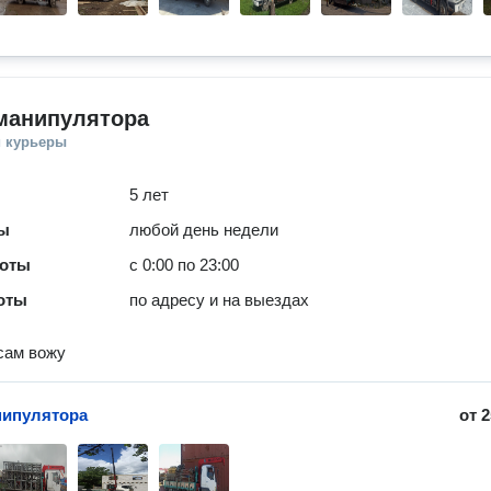
 манипулятора
и курьеры
5 лет
ты
любой день недели
боты
с 0:00 по 23:00
оты
по адресу и на выездах
 сам вожу
нипулятора
от
2