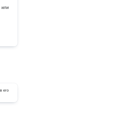
 или 
в его