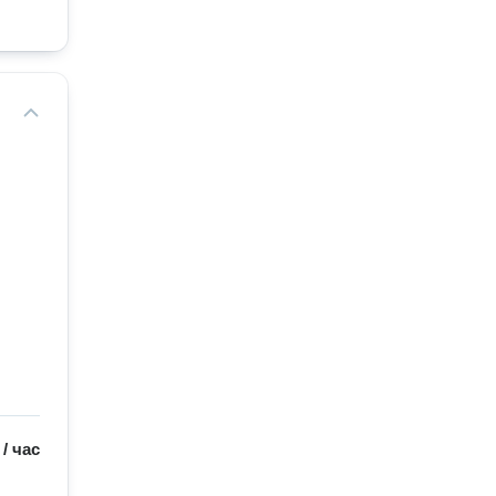
/
час