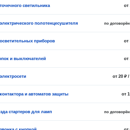
 точечного светильника
от
 электрического полотенцесушителя
по договорён
 осветительных приборов
от
опок и выключателей
от
электросети
от
20 ₽
 контактора и автоматов защиты
от
1
езда стартеров для ламп
по договорён
звонка с кнопкой
от