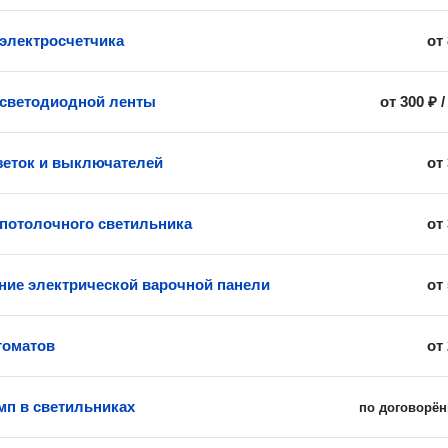
 электросчетчика
от
 светодиодной ленты
от
300 ₽
зеток и выключателей
от
 потолочного светильника
от
ие электрической варочной панели
от
томатов
от
мп в светильниках
по договорён