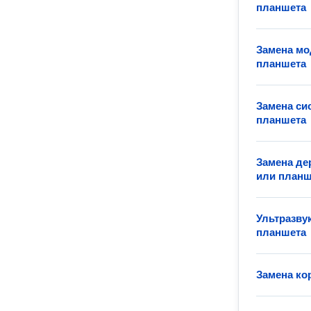
планшета
Замена мо
планшета
Замена си
планшета
Замена де
или планш
Ультразву
планшета
Замена ко