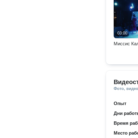
03:00
Миссис Кал
Видеос
Фото, видео
Опыт
Дни рабо
Время ра
Место раб