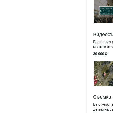
Видеосъ
Выполнял р
монтаж ито
30 000 ₽
Съемка 
Выступал в
детям на с