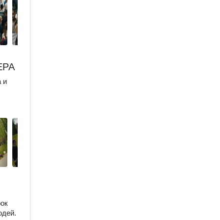
ЕРА
 и
рок
юдей.