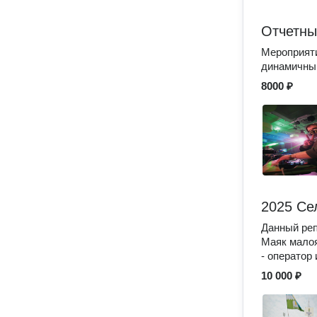
Отчетны
Мероприяти
динамичный
8000 ₽
2025 Се
Данный реп
Маяк малоя
- оператор
10 000 ₽