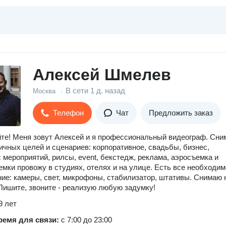
Алексей Шмелев
В сети
1 д. назад
Москва
·
Телефон
Чат
Предложить заказ
те! Меня зовут Алексей и я профессиональный видеограф. Сн
ичных целей и сценариев: корпоративное, свадьбы, бизнес,
с мероприятий, рилсы, event, бекстедж, реклама, аэросъемка и
емки провожу в студиях, отелях и на улице. Есть все необходи
ие: камеры, свет, микрофоны, стабилизатор, штативы. Снимаю 
 Пишите, звоните - реализую любую задумку!
9 лет
ремя для связи:
с 7:00 до 23:00