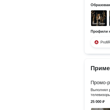
Образова
Профили н
Profi
Приме
Промо-р
Выполнял р
телевизор
25 000 ₽