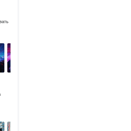
вать
а