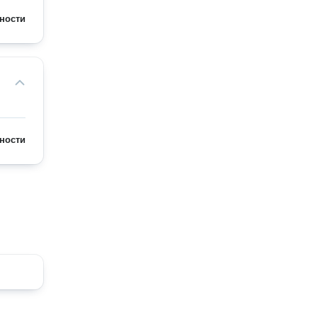
ности
ности