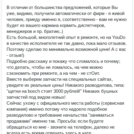
В отличии от большинства предложений, которые Вы
уже, видимо, получили автоматически от фирм - я живой
человек, приеду именно я, соответственно - вам не нужно
будет из вашего кармана кормить диспетчеров,
менеджеров и пр. братию..)
Есть большой, многолетний опыт в ремонте, но на YouDo
в качестве исполнителя не так давно, пока мало отзывов.
Поэтому сделаю по минимально возможной цене! А с вас
- отзыв!)
Подробно расскажу и покажу что сломалось и почему;
что делать, чтобы не ломалось, на чем можно
сэкономить при ремонте, а на чем - не стОит.
Вместе выберем запчасти на специальных сайтах,
увидите их реальные цены! Никакого разводилова, типа:
"щетки на bosch стоят 3000 рублей!" Никаких бушных
запчастей под видом новых!
Сейчас ухожу с официального места работы (сервисная
компания) именно потому что надоело подобное
разводилово и требование начальства "заниматься
продажами" именно так. Просьба: если будете
обращаться ко мне - звоните на телефон, далеко не
всегда есть время отвечать здесь в чате.