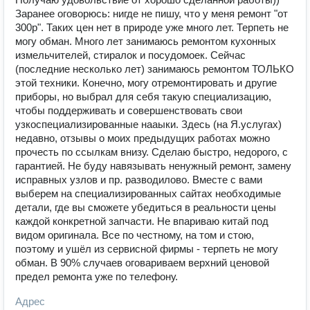
Заранее оговорюсь: нигде не пишу, что у меня ремонт "от
300р". Таких цен нет в природе уже много лет. Терпеть не
могу обман. Много лет занимаюсь ремонтом кухонных
измельчителей, стиралок и посудомоек. Сейчас
(последние несколько лет) занимаюсь ремонтом ТОЛЬКО
этой техники. Конечно, могу отремонтировать и другие
приборы, но выбрал для себя такую специализацию,
чтобы поддерживать и совершенствовать свои
узкоспециализированные нааыки. Здесь (на Я.услугах)
недавно, отзывы о моих предыдущих работах можно
прочесть по ссылкам внизу. Сделаю быстро, недорого, с
гарантией. Не буду навязывать ненужный ремонт, замену
исправных узлов и пр. разводилово. Вместе с вами
выберем на специализированных сайтах необходимые
детали, где вы сможете убедиться в реальности цены
каждой конкретной запчасти. Не впариваю китай под
видом оригинала. Все по честному, на том и стою,
поэтому и ушёл из сервисной фирмы - терпеть не могу
обман. В 90% случаев оговариваем верхний ценовой
предел ремонта уже по телефону.
Адрес