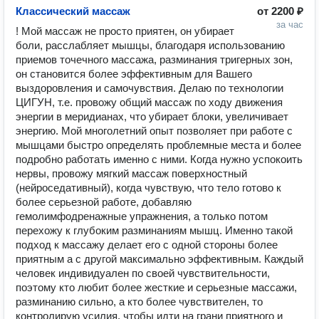
Классический массаж
от
2200 ₽
за час
! Мой массаж не просто приятен, он убирает 
боли, расслабляет мышцы, благодаря использованию 
приемов точечного массажа, разминания тригерных зон, 
он становится более эффективным для Вашего 
выздоровления и самочувствия. Делаю по технологии 
ЦИГУН, т.е. провожу общий массаж по ходу движения 
энергии в меридианах, что убирает блоки, увеличивает 
энергию. Мой многолетний опыт позволяет при работе с 
мышцами быстро определять проблемные места и более 
подробно работать именно с ними. Когда нужно успокоить 
нервы, провожу мягкий массаж поверхностный 
(нейроседативный), когда чувствую, что тело готово к 
более серьезной работе, добавляю 
гемолимфодренажные упражнения, а только потом 
перехожу к глубоким разминаниям мышц. Именно такой 
подход к массажу делает его с одной стороны более 
приятным а с другой максимально эффективным. Каждый 
человек индивидуален по своей чувствительности, 
поэтому кто любит более жесткие и серьезные массажи, 
разминанию сильно, а кто более чувствителен, то 
контролирую усилия, чтобы идти на грани приятного и 