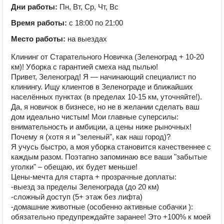
Дни работы:
Пн, Вт, Ср, Чт, Вс
Время работы:
с 18:00 по 21:00
Место работы:
на выездах
Клининг от Старательного Новичка (Зеленоград + 10-20
км)! Уборка с гарантией смеха над пылью!
Привет, Зеленоград! Я — начинающий специалист по
клинингу. Ищу клиентов в Зеленограде и ближайших
населённых пунктах (в пределах 10-15 км, уточняйте!).
Да, я новичок в бизнесе, но не в желании сделать ваш
дом идеально чистым! Мои главные суперсилы:
внимательность и амбиции, а цены ниже рыночных!
Почему я (хотя я и "зеленый", как наш город)?
Я учусь быстро, а моя уборка становится качественнее с
каждым разом. Поэтапно запоминаю все ваши "забытые
уголки" – обещаю, их будет меньше!
Цены-мечта для старта + прозрачные доплаты:
-выезд за пределы Зеленограда (до 20 км)
-сложный доступ (5+ этаж без лифта)
-домашние животные (особенно активные собачки ):
обязательно предупреждайте заранее! Это +100% к моей