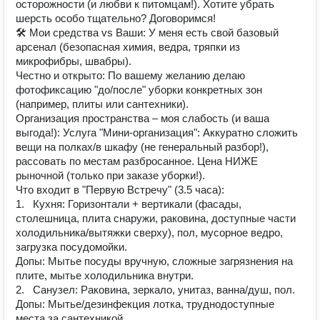
осторожности (и любви к питомцам!). Хотите убрать
шерсть особо тщательно? Договоримся!
🛠 Мои средства vs Ваши: У меня есть свой базовый
арсенал (безопасная химия, ведра, тряпки из
микрофибры, швабры).
Честно и открыто: По вашему желанию делаю
фотофиксацию "до/после" уборки конкретных зон
(например, плиты или сантехники).
Организация пространства – моя слабость (и ваша
выгода!): Услуга "Мини-организация": Аккуратно сложить
вещи на полках/в шкафу (не генеральный разбор!),
рассовать по местам разбросанное. Цена НИЖЕ
рыночной (только при заказе уборки!).
Что входит в "Первую Встречу" (3.5 часа):
1. Кухня: Горизонтали + вертикали (фасады,
столешница, плита снаружи, раковина, доступные части
холодильника/вытяжки сверху), пол, мусорное ведро,
загрузка посудомойки.
Допы: Мытье посуды вручную, сложные загрязнения на
плите, мытье холодильника внутри.
2. Санузел: Раковина, зеркало, унитаз, ванна/душ, пол.
Допы: Мытье/дезинфекция лотка, труднодоступные
места за сантехникой