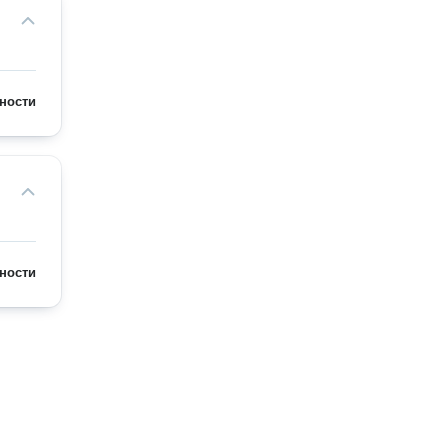
ности
ности