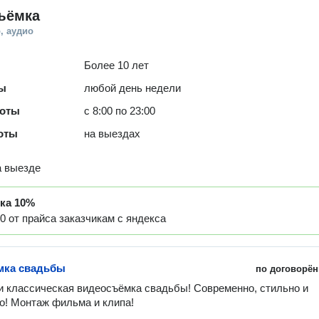
ъёмка
, аудио
Более 10 лет
ты
любой день недели
боты
с 8:00 по 23:00
оты
на выездах
а выезде
дка
10%
0 от прайса заказчикам с яндекса
мка свадьбы
по договорён
и классическая видеосъёмка свадьбы! Современно, стильно и 
о! Монтаж фильма и клипа!