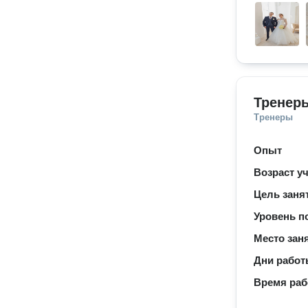
Тренер
Тренеры
Опыт
Возраст у
Цель заня
Уровень п
Место зан
Дни рабо
Время ра