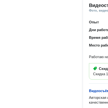
Видеос
Фото, видео
Опыт
Дни рабо
Время ра
Место раб
Работаю н
Ски
Скидка 1
Видеосъё
Авторская 
качественн