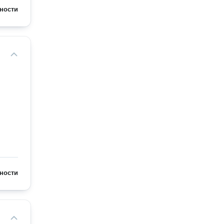
ности
ности