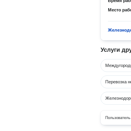
Время ра
Место раб
Железнодо
Услуги др
Междугород
Перевозка н
Железнодор
Пользователь 