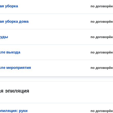
ая уборка
по договорён
ая уборка дома
по договорён
суды
по договорён
сле выезда
по договорён
сле мероприятия
по договорён
ая эпиляция
эпиляция: руки
по договорён