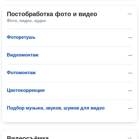
Постобработка фото и видео
Фото, видео, аудио
Фоторетушь
—
Видеомонтаж
—
Фотомонтаж
—
Цветокоррекция
—
Подбор музыки, звуков, шумов для видео
—
Видеосъёмка