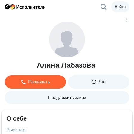
Войти
Алина Лабазова
Позвонить
Чат
Предложить заказ
О себе
Выезжает